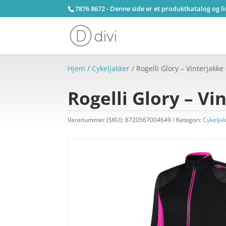
7876 8672 - Denne side er et produktkatalog og l
Hjem
/
Cykeljakker
/ Rogelli Glory – Vinterjakke
Rogelli Glory – Vi
Varenummer (SKU):
8720567004649
Kategori:
Cykelja