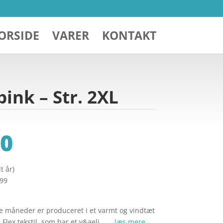
ORSIDE
VARER
KONTAKT
pink – Str. 2XL
0
t år)
299
lde måneder er produceret i et varmt og vindtæt
Flex tekstil, som har et v&aeli… …
læs mere