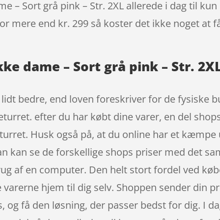
e – Sort grå pink – Str. 2XL allerede i dag til ku
 for mere end kr. 299 så koster det ikke noget at f
akke dame – Sort grå pink – Str. 2X
t lidt bedre, end loven foreskriver for de fysiske
returret. efter du har købt dine varer, en del sh
eturret. Husk også på, at du online har et kæmpe 
man kan se de forskellige shops priser med det 
rug af en computer. Den helt stort fordel ved køb
e varerne hjem til dig selv. Shoppen sender din pr
, og få den løsning, der passer bedst for dig. I da