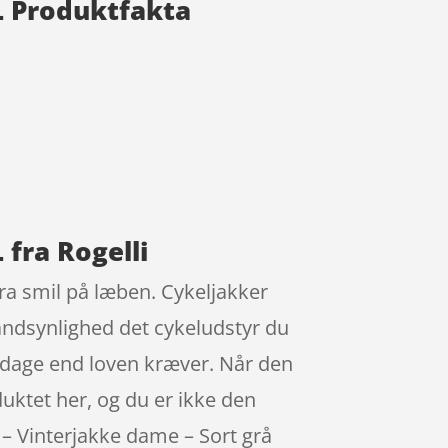
XL Produktfakta
 fra Rogelli
stra smil på læben. Cykeljakker
andsynlighed det cykeludstyr du
e dage end loven kræver. Når den
duktet her, og du er ikke den
y – Vinterjakke dame – Sort grå