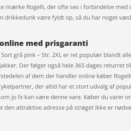
te mærke Rogelli, der ofte ses i forbindelse med d
din drikkedunk være fyldt op, så du har noget væ
online med prisgaranti
Sort grå pink – Str. 2XL er ret populær blandt all
kker. Der følger også hele 365 dages returret til
ørstedelen af dem der handler online køber Rogell
kelpartner, der altid har et stort udvalg af popul
 som jo fx kan være denne vare. Køber du varer on
, at den attraktive adresse på strøget ikke er nø