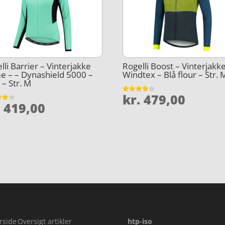
lli Barrier – Vinterjakke
Rogelli Boost – Vinterjakk
 – – Dynashield 5000 –
Windtex – Blå flour – Str. 
 – Str. M
kr.
479,00
Vurderet
.
419,00
3.9
et
ud af 5
5
rside
Oversigt artikler
htp-iso