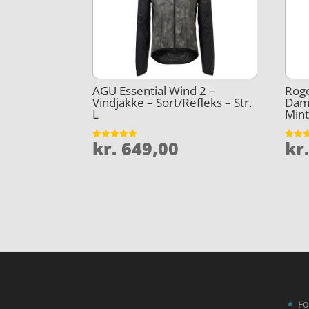
AGU Essential Wind 2 –
Roge
Vindjakke – Sort/Refleks – Str.
Dame
L
Mint
kr.
649,00
kr
Vurderet
Vurder
4.9
3.9
ud af 5
ud af 
Fo