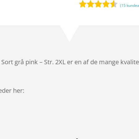
(
15
kundea
Bedømt
som
4.4
ud af 5
baseret
på
kundebedø
mmelser
 Sort grå pink – Str. 2XL er en af de mange kvali
leder her: