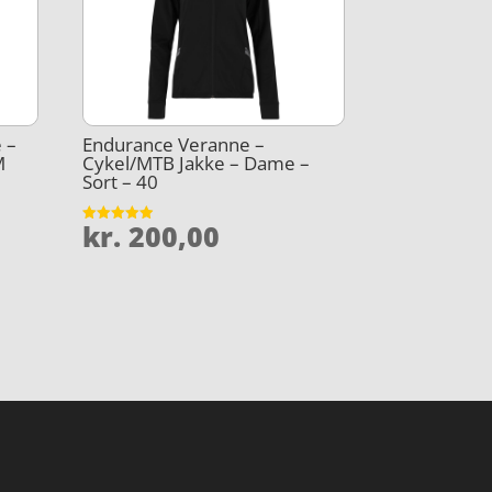
e –
Endurance Veranne –
M
Cykel/MTB Jakke – Dame –
Sort – 40
kr.
200,00
Vurderet
4.9
ud af 5