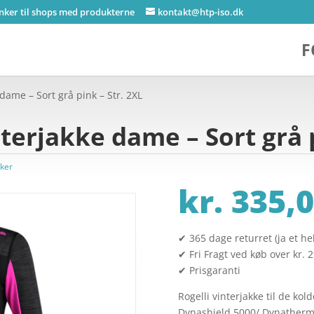
inker til shops med produkterne
kontakt@htp-iso.dk
F
 dame – Sort grå pink – Str. 2XL
nterjakke dame – Sort grå 
kker
kr.
335,0
✔ 365 dage returret (ja et hel
✔ Fri Fragt ved køb over kr. 
✔ Prisgaranti
Rogelli vinterjakke til de ko
Dynashield 5000/ Dynatherm 