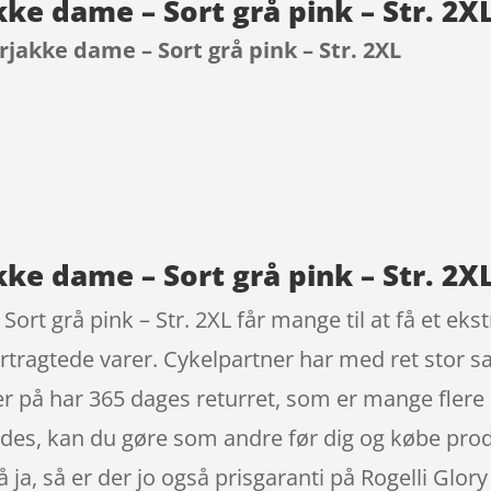
akke dame – Sort grå pink – Str. 2
erjakke dame – Sort grå pink – Str. 2XL
9
kke dame – Sort grå pink – Str. 2XL
Sort grå pink – Str. 2XL får mange til at få et ek
tragtede varer. Cykelpartner har med ret stor s
ger på har 365 dages returret, som er mange fler
 findes, kan du gøre som andre før dig og købe pro
 ja, så er der jo også prisgaranti på Rogelli Glor