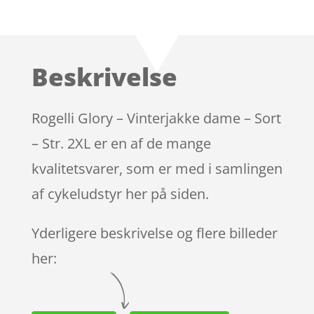
Bedømt
som
4.1
ud af 5
baseret
Beskrivelse
på
kundebedø
mmelser
Rogelli Glory – Vinterjakke dame – Sort
– Str. 2XL er en af de mange
kvalitetsvarer, som er med i samlingen
af cykeludstyr her på siden.
Yderligere beskrivelse og flere billeder
her: