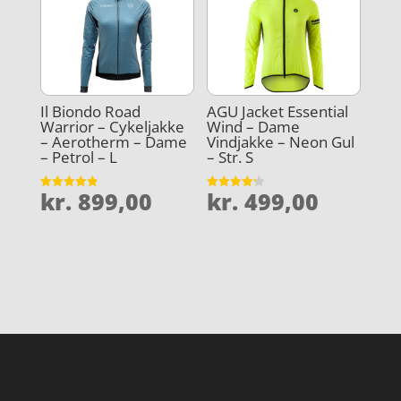
Il Biondo Road
AGU Jacket Essential
Warrior – Cykeljakke
Wind – Dame
– Aerotherm – Dame
Vindjakke – Neon Gul
– Petrol – L
– Str. S
kr.
899,00
kr.
499,00
Vurderet
Vurderet
4.9
4.2
ud af 5
ud af 5