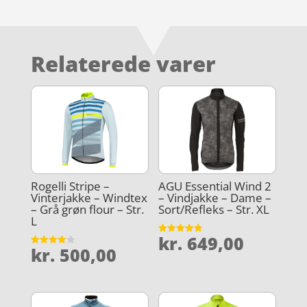
Relaterede varer
Rogelli Stripe –
AGU Essential Wind 2
Vinterjakke – Windtex
– Vindjakke – Dame –
– Grå grøn flour – Str.
Sort/Refleks – Str. XL
L
kr.
649,00
Vurderet
kr.
500,00
4.8
Vurderet
ud af 5
3.9
ud af 5