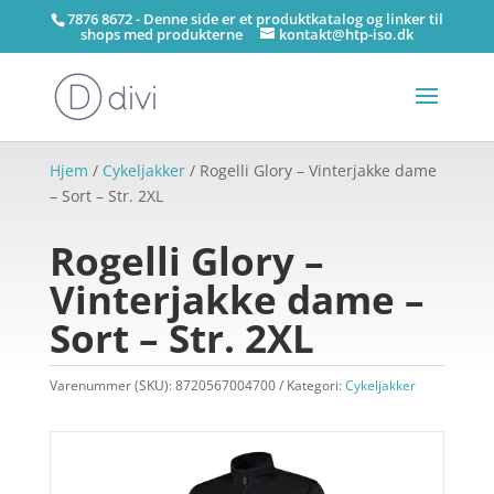
7876 8672 - Denne side er et produktkatalog og linker til
shops med produkterne
kontakt@htp-iso.dk
Hjem
/
Cykeljakker
/ Rogelli Glory – Vinterjakke dame
– Sort – Str. 2XL
Rogelli Glory –
Vinterjakke dame –
Sort – Str. 2XL
Varenummer (SKU):
8720567004700
Kategori:
Cykeljakker