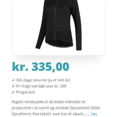
kr.
335,00
✔ 365 dage returret (ja et helt år)
✔ Fri Fragt ved køb over kr. 299
✔ Prisgaranti
Rogelli vinterjakke til de kolde måneder er
produceret i et varmt og vindtæt Dynashield 5000/
Dynatherm Flex tekstil, som har et v&aeli… …
læs