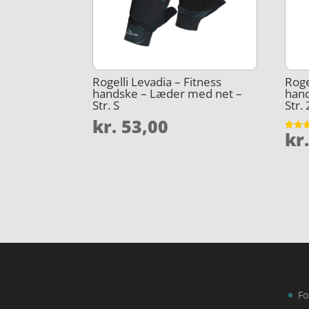
Rogelli Levadia – Fitness
Roge
handske – Læder med net –
han
Str. S
Str.
kr.
53,00
kr
Vurder
4.4
ud af 
Fo