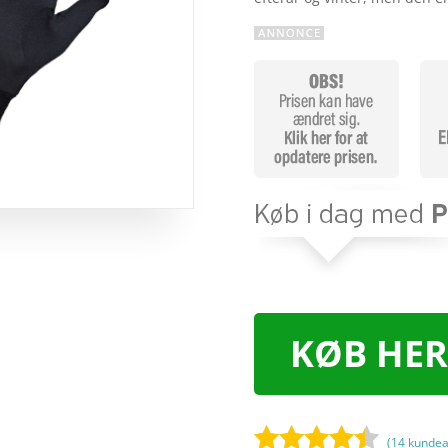
KØB HER
(
14
kundea