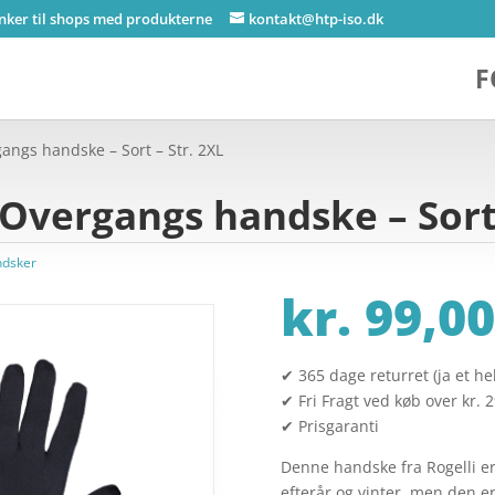
inker til shops med produkterne
kontakt@htp-iso.dk
F
angs handske – Sort – Str. 2XL
 Overgangs handske – Sort 
ndsker
kr.
99,00
✔ 365 dage returret (ja et hel
✔ Fri Fragt ved køb over kr. 
✔ Prisgaranti
Denne handske fra Rogelli e
efterår og vinter, men den er