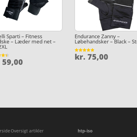
lli Sparti – Fitness
Endurance Zanny –
dske – Læder med net –
Løbehandsker – Black – St
 2XL
kr.
75,00
Vurderet
.
59,00
4.9
et
ud af 5
5
rside
Oversigt artikler
htp-iso