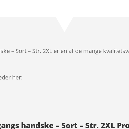
Bedømt
som
4.3
ud af 5
baseret
på
kundebedø
mmelser
ke – Sort – Str. 2XL er en af de mange kvalitets
leder her:
gangs handske – Sort – Str. 2XL P