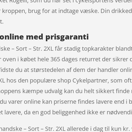
t Rogelli, som du har set i cykelsportens verden
er kroppen, brug for at indtage væske. Din drikk
t.
online med prisgaranti
e – Sort – Str. 2XL får stadig topkarakter bland
 oven i købet hele 365 dages returret der sikrer 
 Vidste du at størstedelen af dem der handler onl
XL hos den populære shop Cykelpartner, som ofte
hoppens kæmpe udvalg kan du helt sikkert finde n
u varer online kan priserne findes lavere end i b
 lavere, da en god beliggenhed ikke er nødvendi
ndske – Sort – Str. 2XL allerede i dag til kun kr.