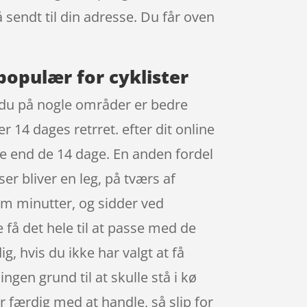
å sendt til din adresse. Du får oven
populær for cyklister
så du på nogle områder er bedre
r 14 dages retrret. efter dit online
re end de 14 dage. En anden fordel
ser bliver en leg, på tværs af
em minutter, og sidder ved
 få det hele til at passe med de
, hvis du ikke har valgt at få
ingen grund til at skulle stå i kø
r færdig med at handle, så slip for