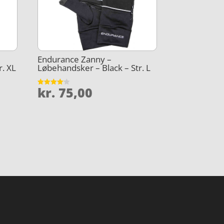
Endurance Zanny –
r. XL
Løbehandsker – Black – Str. L
kr.
75,00
Vurderet
4.1
ud af 5