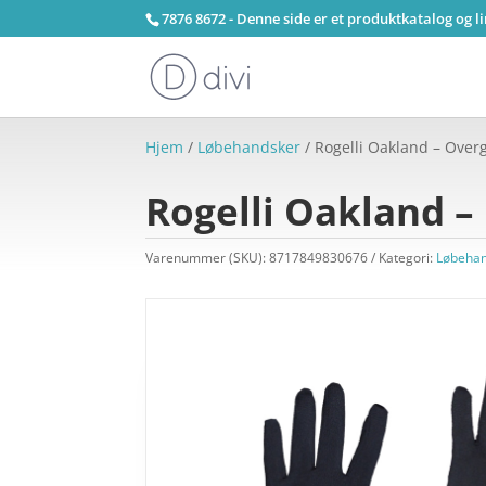
7876 8672 - Denne side er et produktkatalog og l
Hjem
/
Løbehandsker
/ Rogelli Oakland – Overg
Rogelli Oakland –
Varenummer (SKU):
8717849830676
Kategori:
Løbeha