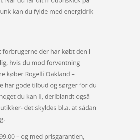
. Når du får dit motionskick på
edunk kan du fylde med energidrik
t forbrugerne der har købt den i
dig, hvis du mod forventning
ine køber Rogelli Oakland –
 har gode tilbud og sørger for du
oget du kan li, deriblandt også
utikker- det skyldes bl.a. at sådan
g.
 99.00 – og med prisgarantien,