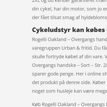
2XL og du kender garanteret mærke
din cykel, har din motor, som jo 
der fået tilsat smag af hyldebloms
Cykeludstyr kan købes 
Rogelli Oakland – Overgangs handsk
varegruppen Urban & fritid. Du får
skulle fortryde købet af din vare.
Overgangs handske – Sort – Str. 2
sparer gode penge. Her i online s
det produkt på denne side. Køber d
noget som husleje kan være meget
Køb Rogelli Oakland – Overgangs ha