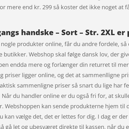
 for mere end kr. 299 så koster det ikke noget at f
angs handske – Sort – Str. 2XL er 
bt nogle produkter online, får du andre fordele, 
ske butikker. Webshop skal følge dansk lov, der give
oppen endda mere og forlænger din returret til me
og priser ligger online, og det at sammenlligne pri
aktisk sammenligne priser så snart du lige har f
år du handler online er du også fri for, at skulle
er. Webshoppen kan sende produkterne hjem til dig
 kan vælge det, det er lettes for dig. I dag er der 
å gå let og ubesværet direkte til kassen, når du e