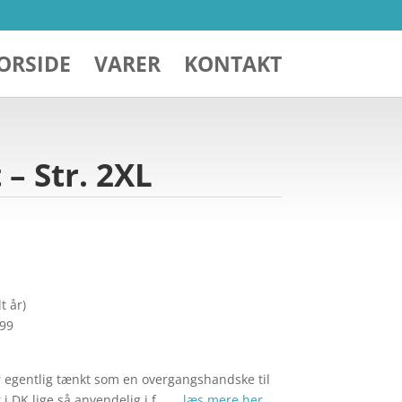
ORSIDE
VARER
KONTAKT
– Str. 2XL
t år)
299
r egentlig tænkt som en overgangshandske til
 i DK lige så anvendelig i f… …
læs mere her