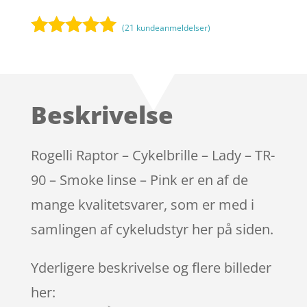
(
21
kundeanmeldelser)
Bedømt
som
4.9
ud af 5
baseret på
Beskrivelse
kundebedøm
melser
Rogelli Raptor – Cykelbrille – Lady – TR-
90 – Smoke linse – Pink er en af de
mange kvalitetsvarer, som er med i
samlingen af cykeludstyr her på siden.
Yderligere beskrivelse og flere billeder
her: