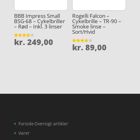
BBB Impress Small
Rogelli Falcon –
BSG-68 – Cykelbriller
Cykelbrille – TR-90 –
– Rød – Inkl. 3 linser
Smoke linse –
Sort/Hvid
kr.
249,00
Vurderet
kr.
89,00
4.1
Vurderet
ud af 5
3.9
ud af 5
Forside
Oversigt artikler
Varer