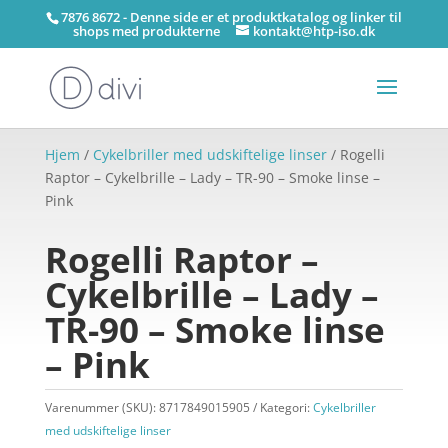
7876 8672 - Denne side er et produktkatalog og linker til
shops med produkterne
kontakt@htp-iso.dk
Hjem
/
Cykelbriller med udskiftelige linser
/ Rogelli
Raptor – Cykelbrille – Lady – TR-90 – Smoke linse –
Pink
Rogelli Raptor –
Cykelbrille – Lady –
TR-90 – Smoke linse
– Pink
Varenummer (SKU):
8717849015905
Kategori:
Cykelbriller
med udskiftelige linser