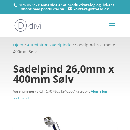
7876 8672 - Denne side er et produktkatalog og linker til
shops med produkterne
kontakt@htp-iso.dk
Hjem
/
Aluminium sadelpinde
/ Sadelpind 26,0mm x
400mm Sølv
Sadelpind 26,0mm x
400mm Sølv
Varenummer (SKU):
5707865124050
Kategori:
Aluminium
sadelpinde