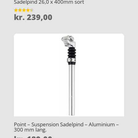
Sadelpind 26,0 x 400mm sort
kr.
239,00
Vurderet
4.3
ud af 5
Point – Suspension Sadelpind – Aluminium –
300 mm lang.