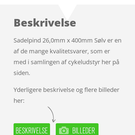
som
3.9
ud af 5
baseret
Beskrivelse
på
kundebed
ømmels
Sadelpind 26,0mm x 400mm Sølv er en
er
af de mange kvalitetsvarer, som er
med i samlingen af cykeludstyr her på
siden.
Yderligere beskrivelse og flere billeder
her: