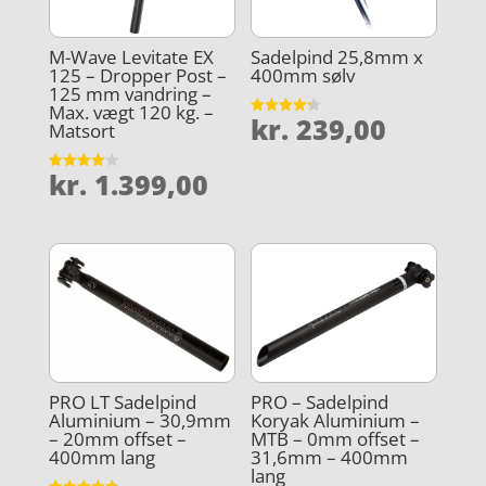
M-Wave Levitate EX
Sadelpind 25,8mm x
125 – Dropper Post –
400mm sølv
125 mm vandring –
Max. vægt 120 kg. –
kr.
239,00
Vurderet
Matsort
4.2
ud af 5
kr.
1.399,00
Vurderet
4
ud af 5
PRO LT Sadelpind
PRO – Sadelpind
Aluminium – 30,9mm
Koryak Aluminium –
– 20mm offset –
MTB – 0mm offset –
400mm lang
31,6mm – 400mm
lang