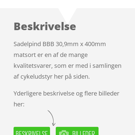
som
4.1
ud af 5
baseret
Beskrivelse
på
kundebedø
mmelser
Sadelpind BBB 30,9mm x 400mm
matsort er en af de mange
kvalitetsvarer, som er med i samlingen
af cykeludstyr her på siden.
Yderligere beskrivelse og flere billeder
her: