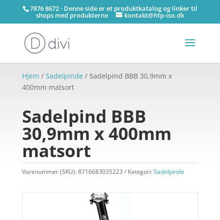
7876 8672 - Denne side er et produktkatalog og linker til
shops med produkterne
kontakt@htp-iso.dk
Hjem
/
Sadelpinde
/ Sadelpind BBB 30,9mm x
400mm matsort
Sadelpind BBB
30,9mm x 400mm
matsort
Varenummer (SKU):
8716683035223
Kategori:
Sadelpinde