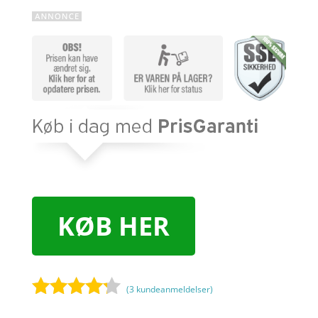
KØB HER
(
3
kundeanmeldelser)
Bedømt