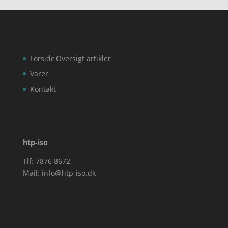
Forside
Oversigt artikler
Varer
Kontakt
htp-iso
Tlf: 7876 8672
Mail:
info@htp-iso.dk