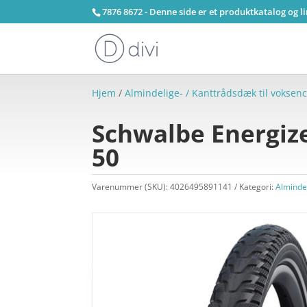
7876 8672 - Denne side er et produktkatalog og l
Hjem
/
Almindelige- / Kanttrådsdæk til voksenc
Schwalbe Energize
50
Varenummer (SKU):
4026495891141
Kategori:
Almindel