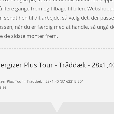
gå flere gange frem og tilbage til bilen. Websho
em sendt hen til dit arbejde, så vælg det, der passe
kassen, når du er færdig med at handle, så ungå de
nde de sidste mønter frem.
ergizer Plus Tour - Tråddæk - 28x1,40
zer Plus Tour – Tråddæk – 28×1,40 (37-622) E-50”
else.