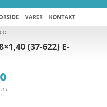
ORSIDE
VARER
KONTAKT
E-50
×1,40 (37-622) E-
0
t år)
299