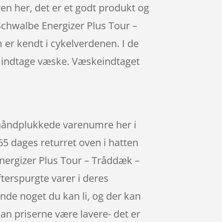
aren her, det er et godt produkt og
 Schwalbe Energizer Plus Tour –
er kendt i cykelverdenen. I de
at indtage væske. Væskeindtaget
e håndplukkede varenumre her i
65 dages returret oven i hatten
nergizer Plus Tour – Tråddæk –
fterspurgte varer i deres
inde noget du kan li, og der kan
an priserne være lavere- det er