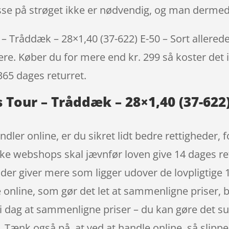
resse på strøget ikke er nødvendig, og man derme
 Tråddæk – 28×1,40 (37-622) E-50 – Sort allerede 
igere. Køber du for mere end kr. 299 så koster det i
365 dages returret.
 Tour – Tråddæk – 28×1,40 (37-622)
ndler online, er du sikret lidt bedre rettigheder,
nske webshops skal jævnfør loven give 14 dages r
der giver mere som ligger udover de lovpligtige 
e online, som gør det let at sammenligne priser,
t i dag at sammenligne priser – du kan gøre det sup
. Tænk også på, at ved at handle online, så slippe