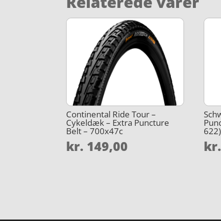
Relaterede varer
Continental Ride Tour –
Schw
Cykeldæk – Extra Puncture
Punc
Belt – 700x47c
622
kr.
149,00
kr