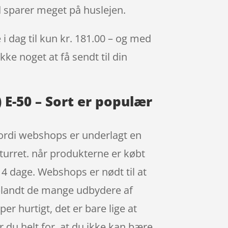
d sparer meget på huslejen.
i dag til kun kr. 181.00 – og med
kke noget at få sendt til din
 E-50 – Sort er populær
 fordi webshops er underlagt en
eturret. når produkterne er købt
14 dage. Webshops er nødt til at
 blandt de mange udbydere af
er hurtigt, det er bare lige at
r du helt for, at du ikke kan bære