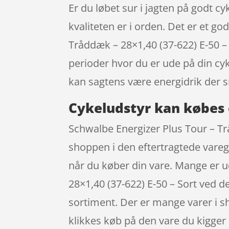
Er du løbet sur i jagten på godt cy
kvaliteten er i orden. Det er et go
Tråddæk – 28×1,40 (37-622) E-50 –
perioder hvor du er ude på din cy
kan sagtens være energidrik der s
Cykeludstyr kan købes 
Schwalbe Energizer Plus Tour – Tr
shoppen i den eftertragtede vareg
når du køber din vare. Mange er 
28×1,40 (37-622) E-50 – Sort ved d
sortiment. Der er mange varer i sh
klikkes køb på den vare du kigger 