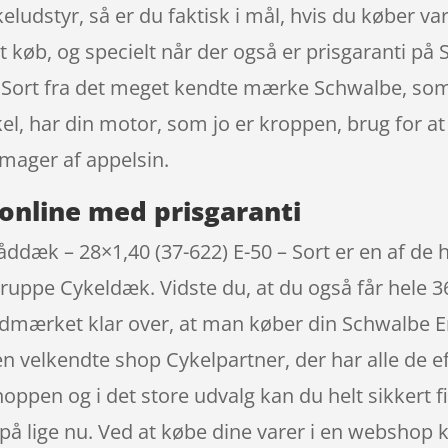
keludstyr, så er du faktisk i mål, hvis du køber v
dt køb, og specielt når der også er prisgaranti på
 Sort fra det meget kendte mærke Schwalbe, som 
kel, har din motor, som jo er kroppen, brug for 
mager af appelsin.
online med prisgaranti
åddæk – 28×1,40 (37-622) E-50 – Sort er en af d
ruppe Cykeldæk. Vidste du, at du også får hele 3
udmærket klar over, at man køber din Schwalbe E
en velkendte shop Cykelpartner, der har alle de e
oppen og i det store udvalg kan du helt sikkert f
på lige nu. Ved at købe dine varer i en webshop k