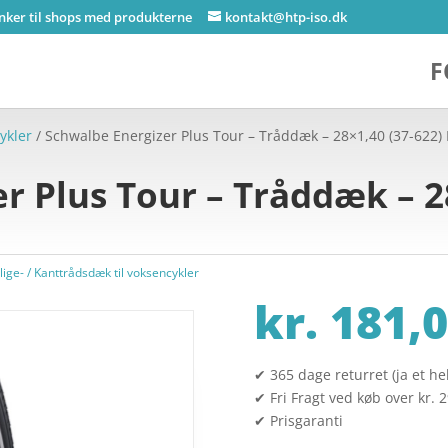
inker til shops med produkterne
kontakt@htp-iso.dk
F
ykler
/ Schwalbe Energizer Plus Tour – Tråddæk – 28×1,40 (37-622) 
r Plus Tour – Tråddæk – 28
ige- / Kanttrådsdæk til voksencykler
kr.
181,0
✔ 365 dage returret (ja et hel
✔ Fri Fragt ved køb over kr. 
✔ Prisgaranti