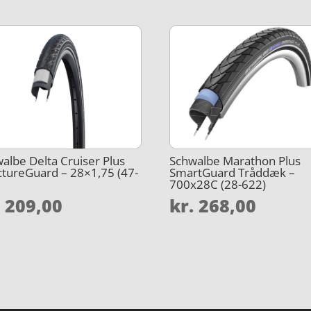
albe Delta Cruiser Plus
Schwalbe Marathon Plus
tureGuard – 28×1,75 (47-
SmartGuard Tråddæk –
)
700x28C (28-622)
.
209,00
kr.
268,00