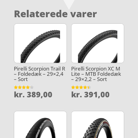
Relaterede varer
Pirelli Scorpion Trail R
Pirelli Scorpion XC M
– Foldedæk – 29×2,4
Lite – MTB Foldedæk
– Sort
– 29×2,2 – Sort
kr.
389,00
kr.
391,00
Vurderet
Vurderet
4.2
4.4
ud af 5
ud af 5