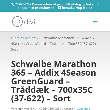
7876 8672 - Denne side er et produktkatalog og linker til
shops med produkterne
kontakt@htp-iso.dk
Hjem
/
Cykeldæk
/ Schwalbe Marathon 365 – Addix
4Season GreenGuard – Tråddæk – 700x35C (37-622) –
Sort
Schwalbe Marathon
365 – Addix 4Season
GreenGuard –
Tråddæk – 700x35C
(37-622) – Sort
Varenummer (SKU):
4026495910859
Kategori:
Cykeldæk