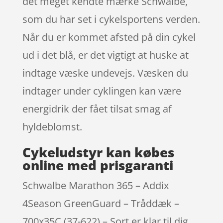
det meget kendte mærke Schwalbe,
som du har set i cykelsportens verden.
Når du er kommet afsted på din cykel
ud i det blå, er det vigtigt at huske at
indtage væske undevejs. Væsken du
indtager under cyklingen kan være
energidrik der fået tilsat smag af
hyldeblomst.
Cykeludstyr kan købes
online med prisgaranti
Schwalbe Marathon 365 – Addix
4Season GreenGuard – Tråddæk –
700x35C (37-622) – Sort er klar til dig