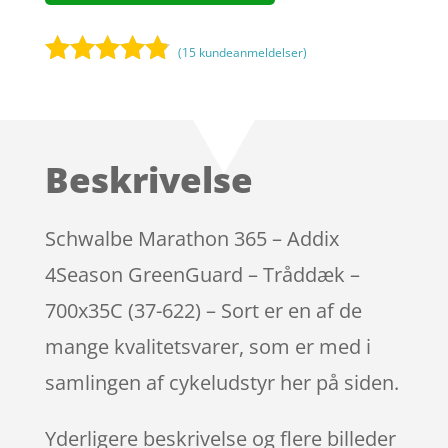
(
15
kundeanmeldelser)
Bedømt
som
4.7
ud af 5
baseret på
Beskrivelse
kundebedø
mmelser
Schwalbe Marathon 365 – Addix
4Season GreenGuard – Tråddæk –
700x35C (37-622) – Sort er en af de
mange kvalitetsvarer, som er med i
samlingen af cykeludstyr her på siden.
Yderligere beskrivelse og flere billeder