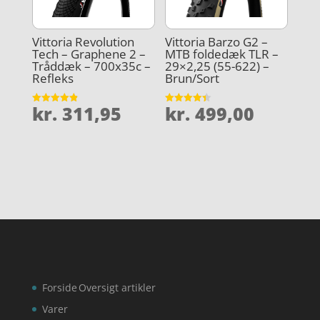
Vittoria Revolution
Vittoria Barzo G2 –
Tech – Graphene 2 –
MTB foldedæk TLR –
Tråddæk – 700x35c –
29×2,25 (55-622) –
Refleks
Brun/Sort
kr.
311,95
kr.
499,00
Vurderet
Vurderet
4.9
4.4
ud af 5
ud af 5
Forside
Oversigt artikler
Varer