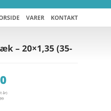
ORSIDE
VARER
KONTAKT
k – 20×1,35 (35-
0
t år)
299