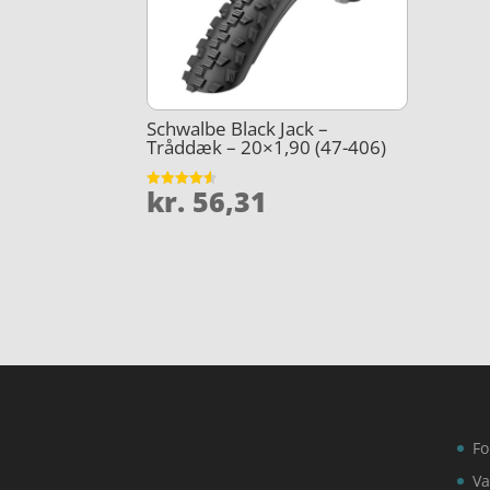
Schwalbe Black Jack –
Tråddæk – 20×1,90 (47-406)
kr.
56,31
Vurderet
4.5
ud af 5
Fo
Va