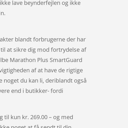
ikke lave beynderfejlen og ikke
n.
akter blandt forbrugerne der har
il at sikre dig mod fortrydelse af
hwalbe Marathon Plus SmartGuard
igtigheden af at have de rigtige
e noget du kan li, deriblandt også
ere end i butikker- fordi
til kun kr. 269.00 – og med
kke noget at få sendt til din