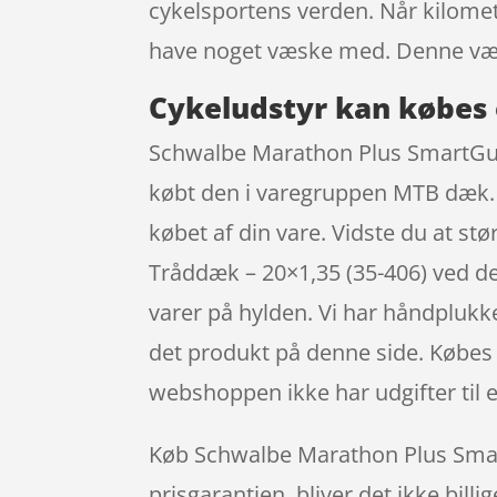
cykelsportens verden. Når kilomet
have noget væske med. Denne væsk
Cykeludstyr kan købes 
Schwalbe Marathon Plus SmartGuar
købt den i varegruppen MTB dæk. Vi
købet af din vare. Vidste du at 
Tråddæk – 20×1,35 (35-406) ved de
varer på hylden. Vi har håndplukke
det produkt på denne side. Købes d
webshoppen ikke har udgifter til e
Køb Schwalbe Marathon Plus Smart
prisgarantien, bliver det ikke bill