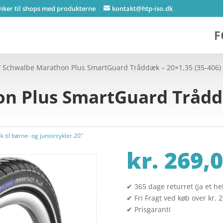
inker til shops med produkterne
kontakt@htp-iso.dk
F
 Schwalbe Marathon Plus SmartGuard Tråddæk – 20×1,35 (35-406)
n Plus SmartGuard Tråddæ
 til børne- og juniorcykler 20"
kr.
269,0
✔ 365 dage returret (ja et hel
✔ Fri Fragt ved køb over kr. 
✔ Prisgaranti