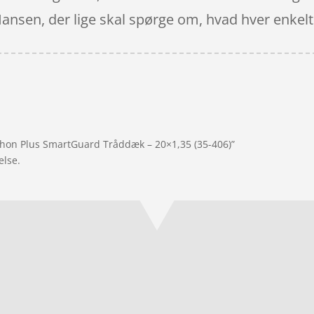
 Hansen, der lige skal spørge om, hvad hver enkelt
thon Plus SmartGuard Tråddæk – 20×1,35 (35-406)”
else.