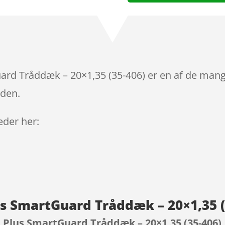
d Tråddæk – 20×1,35 (35-406) er en af de mange
iden.
leder her:
s SmartGuard Tråddæk – 20×1,35 (
Plus SmartGuard Tråddæk – 20×1,35 (35-406)