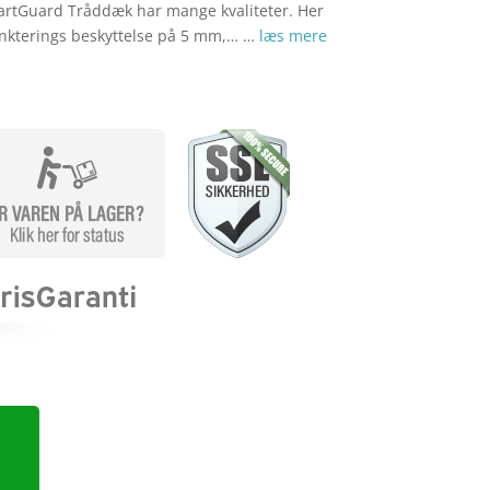
rtGuard Tråddæk har mange kvaliteter. Her
kterings beskyttelse på 5 mm,… …
læs mere