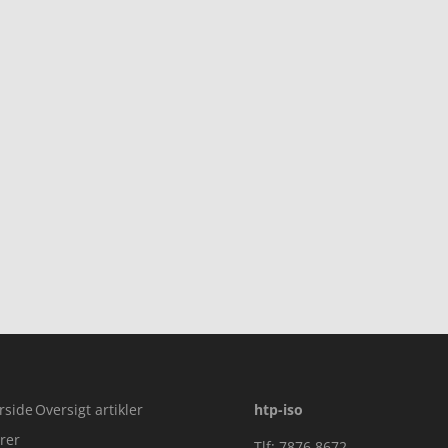
rside
Oversigt artikler
htp-iso
rer
Tlf: 7876 8672