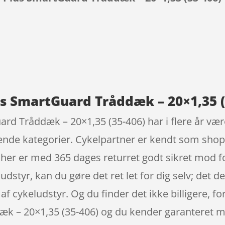
9
 SmartGuard Tråddæk – 20×1,35 (
 Tråddæk – 20×1,35 (35-406) har i flere år været
nde kategorier. Cykelpartner er kendt som shop
å her er med 365 dages returret godt sikret mod f
udstyr, kan du gøre det ret let for dig selv; det d
n af cykeludstyr. Og du finder det ikke billigere, 
k – 20×1,35 (35-406) og du kender garanteret m