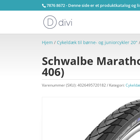
7876 8672 - Denne side er et produktkatalog og l
Hjem
/
Cykeldæk til børne- og juniorcykler 20"
/
Schwalbe Maratho
406)
Varenummer (SKU):
4026495720182
Kategori:
Cykeldæk