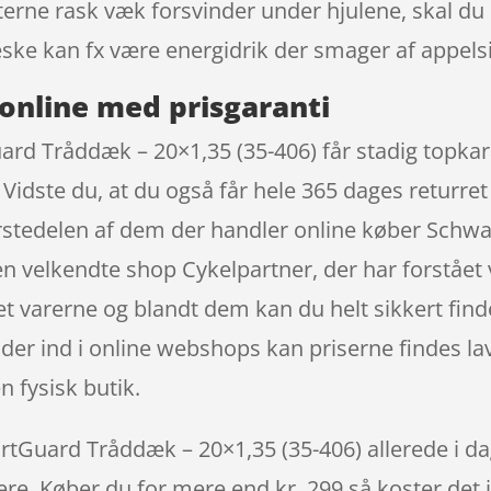
erne rask væk forsvinder under hjulene, skal du 
e kan fx være energidrik der smager af appelsi
online med prisgaranti
d Tråddæk – 20×1,35 (35-406) får stadig topkar
dste du, at du også får hele 365 dages returret t
størstedelen af dem der handler online køber Sc
n velkendte shop Cykelpartner, der har forstået v
t varerne og blandt dem kan du helt sikkert find
er ind i online webshops kan priserne findes lav
n fysisk butik.
Guard Tråddæk – 20×1,35 (35-406) allerede i dag 
igere. Køber du for mere end kr. 299 så koster det i