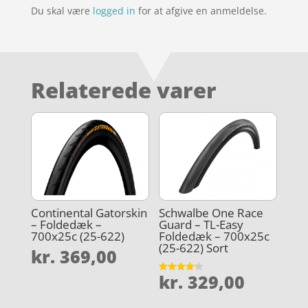
Du skal være
logged in
for at afgive en anmeldelse.
Relaterede varer
Continental Gatorskin
Schwalbe One Race
– Foldedæk –
Guard – TL-Easy
700x25c (25-622)
Foldedæk – 700x25c
(25-622) Sort
kr.
369,00
kr.
329,00
Vurderet
4.2
ud af 5