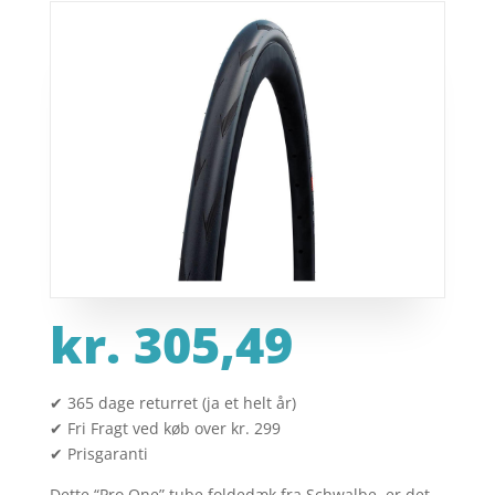
kr.
305,49
✔ 365 dage returret (ja et helt år)
✔ Fri Fragt ved køb over kr. 299
✔ Prisgaranti
Dette “Pro One” tube foldedæk fra Schwalbe, er det