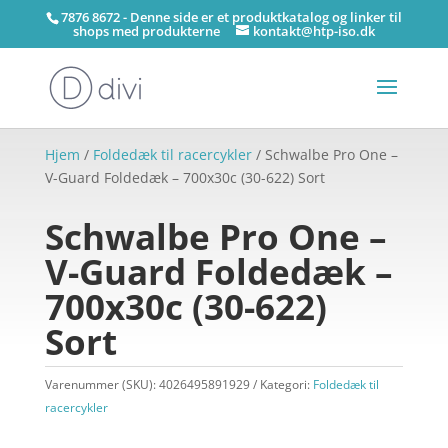
7876 8672 - Denne side er et produktkatalog og linker til
shops med produkterne
kontakt@htp-iso.dk
Hjem
/
Foldedæk til racercykler
/ Schwalbe Pro One –
V-Guard Foldedæk – 700x30c (30-622) Sort
Schwalbe Pro One –
V-Guard Foldedæk –
700x30c (30-622)
Sort
Varenummer (SKU):
4026495891929
Kategori:
Foldedæk til
racercykler