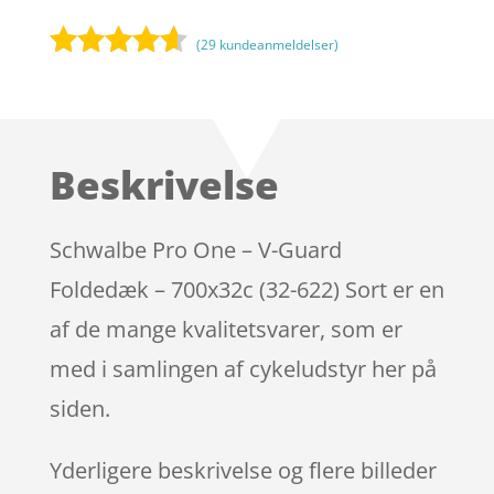
(
29
kundeanmeldelser)
Bedømt
som
4.5
ud af 5
baseret
Beskrivelse
på
kundebedø
mmelser
Schwalbe Pro One – V-Guard
Foldedæk – 700x32c (32-622) Sort er en
af de mange kvalitetsvarer, som er
med i samlingen af cykeludstyr her på
siden.
Yderligere beskrivelse og flere billeder