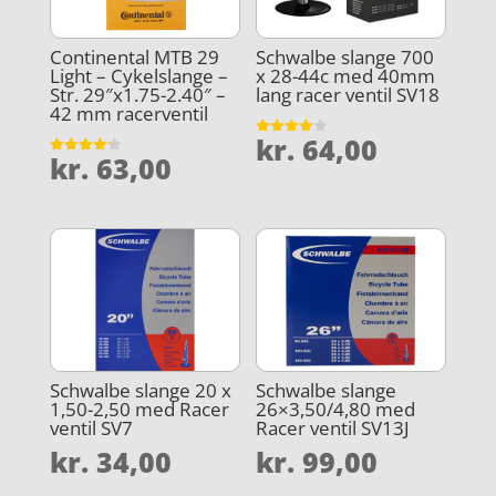
Continental MTB 29
Schwalbe slange 700
Light – Cykelslange –
x 28-44c med 40mm
Str. 29″x1.75-2.40″ –
lang racer ventil SV18
42 mm racerventil
kr.
64,00
Vurderet
kr.
63,00
4
Vurderet
ud af 5
4.2
ud af 5
Schwalbe slange 20 x
Schwalbe slange
1,50-2,50 med Racer
26×3,50/4,80 med
ventil SV7
Racer ventil SV13J
kr.
34,00
kr.
99,00