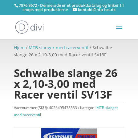
7876 8672 - Denne side er et produktkatalog og linker til
shops med produkterne
kontakt@htp-iso.dk
Hjem
/
MTB slanger med racerventil
/ Schwalbe
slange 26 x 2,10-3,00 med Racer ventil SV13F
Schwalbe slange 26
x 2,10-3,00 med
Racer ventil SV13F
Varenummer (SKU):
4026495478533
Kategori:
MTB slanger
med racerventil