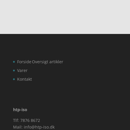
Forside
Oversigt artikler
Varer
Kontakt
htp-iso
Tlf: 7876 8672
Mail:
info@htp-iso.dk