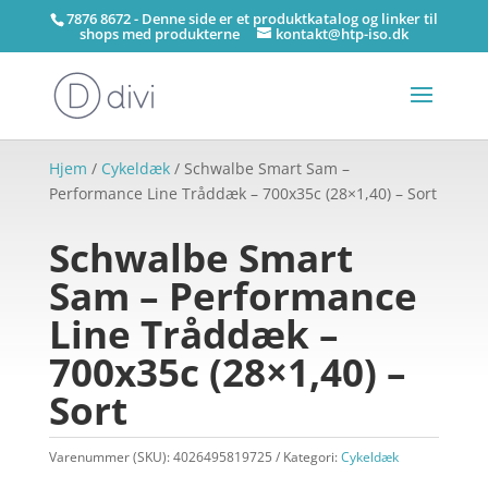
7876 8672 - Denne side er et produktkatalog og linker til
shops med produkterne
kontakt@htp-iso.dk
Hjem
/
Cykeldæk
/ Schwalbe Smart Sam –
Performance Line Tråddæk – 700x35c (28×1,40) – Sort
Schwalbe Smart
Sam – Performance
Line Tråddæk –
700x35c (28×1,40) –
Sort
Varenummer (SKU):
4026495819725
Kategori:
Cykeldæk