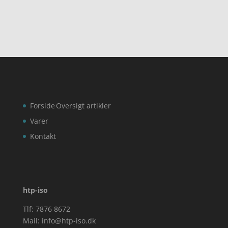
Forside
Oversigt artikler
Varer
Kontakt
htp-iso
Tlf: 7876 8672
Mail:
info@htp-iso.dk