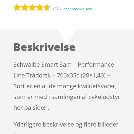
(
27
kundeanmeldelser)
Bedømt
som
4.5
ud af 5
baseret
Beskrivelse
på
kundebedø
mmelser
Schwalbe Smart Sam – Performance
Line Tråddæk – 700x35c (28×1,40) –
Sort er en af de mange kvalitetsvarer,
som er med i samlingen af cykeludstyr
her på siden.
Yderligere beskrivelse og flere billeder