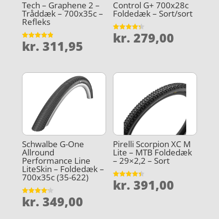
Tech – Graphene 2 –
Control G+ 700x28c
Tråddæk – 700x35c –
Foldedæk – Sort/sort
Refleks
kr.
279,00
Vurderet
kr.
311,95
4.3
Vurderet
ud af 5
4.9
ud af 5
Schwalbe G-One
Pirelli Scorpion XC M
Allround
Lite – MTB Foldedæk
Performance Line
– 29×2,2 – Sort
LiteSkin – Foldedæk –
700x35c (35-622)
kr.
391,00
Vurderet
4.4
ud af 5
kr.
349,00
Vurderet
4.2
ud af 5