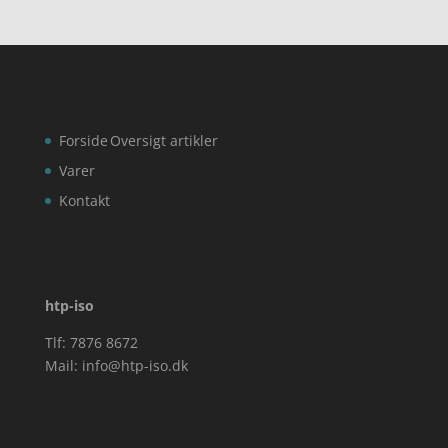
Forside
Oversigt artikler
Varer
Kontakt
htp-iso
Tlf: 7876 8672
Mail:
info@htp-iso.dk