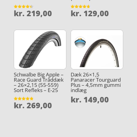
kr.
219,00
kr.
129,00
Vurderet
Vurderet
4.4
4.7
ud af 5
ud af 5
Schwalbe Big Apple –
Dæk 26×1,5
Race Guard Tråddæk
Panaracer Tourguard
– 26×2,15 (55-559)
Plus – 4,5mm gummi
Sort Refleks – E-25
indlæg
kr.
149,00
kr.
269,00
Vurderet
4.9
ud af 5