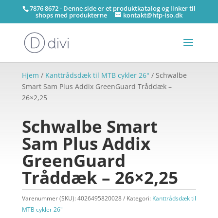
7876 8672 - Denne side er et produktkatalog og linker til
shops med produkterne
kontakt@htp-iso.dk
Hjem
/
Kanttrådsdæk til MTB cykler 26"
/ Schwalbe
Smart Sam Plus Addix GreenGuard Tråddæk –
26×2,25
Schwalbe Smart
Sam Plus Addix
GreenGuard
Tråddæk – 26×2,25
Varenummer (SKU):
4026495820028
Kategori:
Kanttrådsdæk til
MTB cykler 26"