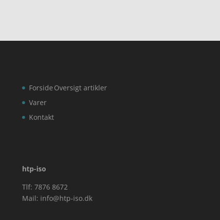
Forside
Oversigt artikler
Varer
Kontakt
htp-iso
Tlf: 7876 8672
Mail:
info@htp-iso.dk