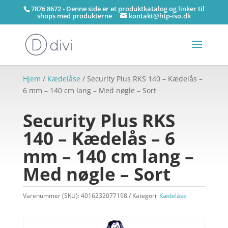
7876 8672 - Denne side er et produktkatalog og linker til
shops med produkterne
kontakt@htp-iso.dk
Hjem
/
Kædelåse
/ Security Plus RKS 140 – Kædelås –
6 mm – 140 cm lang – Med nøgle – Sort
Security Plus RKS
140 – Kædelås – 6
mm – 140 cm lang –
Med nøgle – Sort
Varenummer (SKU):
4016232077198
Kategori:
Kædelåse