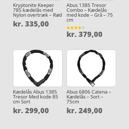
Kryptonite Keeper
Abus 1385 Tresor
785 kædelås med
Combo – Kædelås
Nylon overtræk – Rød
med kode – Grå – 75
cm
kr.
335,00
kr.
379,00
Vurderet
4.1
ud af 5
Kædelås Abus 1385
Abus 6806 Catena –
Tresor Med kode 85
Kædelås – Sort –
cm Sort
75cm
kr.
299,00
kr.
249,00