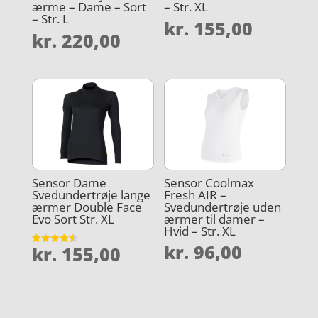
ærme – Dame – Sort
– Str. XL
– Str. L
kr.
155,00
kr.
220,00
Sensor Dame
Sensor Coolmax
Svedundertrøje lange
Fresh AIR –
ærmer Double Face
Svedundertrøje uden
Evo Sort Str. XL
ærmer til damer –
Hvid – Str. XL
kr.
96,00
kr.
155,00
Vurderet
4.5
ud af 5