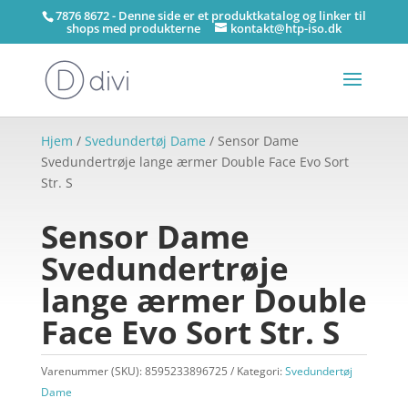
7876 8672 - Denne side er et produktkatalog og linker til
shops med produkterne
kontakt@htp-iso.dk
Hjem
/
Svedundertøj Dame
/ Sensor Dame
Svedundertrøje lange ærmer Double Face Evo Sort
Str. S
Sensor Dame
Svedundertrøje
lange ærmer Double
Face Evo Sort Str. S
Varenummer (SKU):
8595233896725
Kategori:
Svedundertøj
Dame