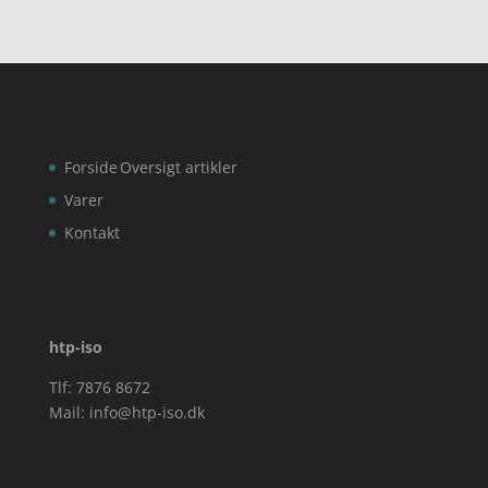
Forside
Oversigt artikler
Varer
Kontakt
htp-iso
Tlf: 7876 8672
Mail:
info@htp-iso.dk