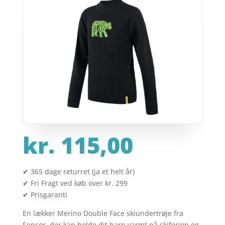
kr.
115,00
✔ 365 dage returret (ja et helt år)
✔ Fri Fragt ved køb over kr. 299
✔ Prisgaranti
En lækker Merino Double Face skiundertrøje fra
Sensor, der kan holde dit barn varmt på skiferien og