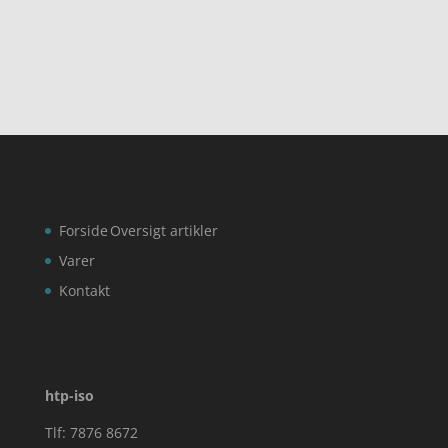
ud af 5
Forside
Oversigt artikler
Varer
Kontakt
htp-iso
Tlf: 7876 8672