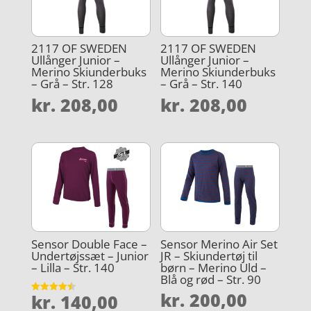
2117 OF SWEDEN
2117 OF SWEDEN
Ullånger Junior –
Ullånger Junior –
Merino Skiunderbuks
Merino Skiunderbuks
– Grå – Str. 128
– Grå – Str. 140
kr.
208,00
kr.
208,00
Sensor Double Face –
Sensor Merino Air Set
Undertøjssæt – Junior
JR – Skiundertøj til
– Lilla – Str. 140
børn – Merino Uld –
Blå og rød – Str. 90
kr.
200,00
kr.
140,00
Vurderet
4.5