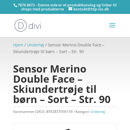
7876 8672 - Denne side er et produktkatalog og linker til
shops med produkterne
kontakt@htp-iso.dk
Hjem
/
Undertøj
/ Sensor Merino Double Face –
Skiundertrøje til børn – Sort – Str. 90
Sensor Merino
Double Face –
Skiundertrøje til
børn – Sort – Str. 90
Varenummer (SKU):
8592837056159
Kategori:
Undertøj