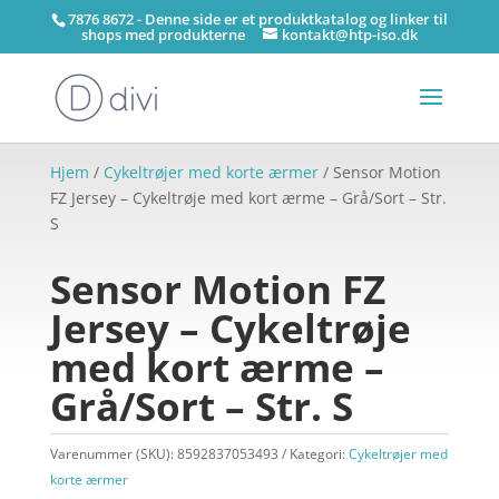
7876 8672 - Denne side er et produktkatalog og linker til
shops med produkterne
kontakt@htp-iso.dk
Hjem
/
Cykeltrøjer med korte ærmer
/ Sensor Motion
FZ Jersey – Cykeltrøje med kort ærme – Grå/Sort – Str.
S
Sensor Motion FZ
Jersey – Cykeltrøje
med kort ærme –
Grå/Sort – Str. S
Varenummer (SKU):
8592837053493
Kategori:
Cykeltrøjer med
korte ærmer