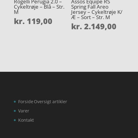
Rogelli Perugia 2.0 –
Assos Equipe RS
Cykeltrøje – Blå – Str.
Spring Fall Areo
M
Jersey – Cykeltrøje K/
Æ – Sort – Str. M
kr.
119,00
kr.
2.149,00
Forside
Oversigt artikler
Varer
Kontakt