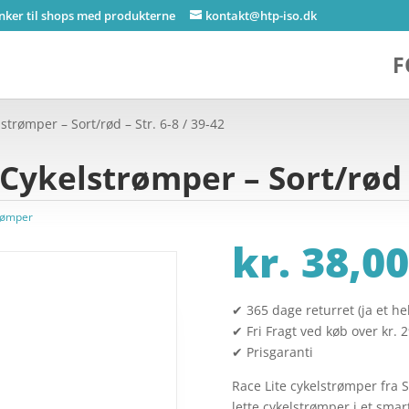
inker til shops med produkterne
kontakt@htp-iso.dk
F
strømper – Sort/rød – Str. 6-8 / 39-42
 Cykelstrømper – Sort/rød –
rømper
kr.
38,00
✔ 365 dage returret (ja et hel
✔ Fri Fragt ved køb over kr. 
✔ Prisgaranti
Race Lite cykelstrømper fra S
lette cykelstrømper i et sm