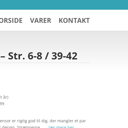
ORSIDE
VARER
KONTAKT
 Str. 6-8 / 39-42
t år)
299
ensor er rigtig god til dig, der mangler et par
art design. Strømperne… …
læs mere her