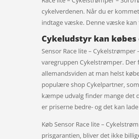
Race lite – Cykelstrømper – Sort/r
cykelverdenen. Når du er kommet a
indtage væske. Denne væske kan 
Cykeludstyr kan købes 
Sensor Race lite – Cykelstrømper – 
varegruppen Cykelstrømper. Der fø
allemandsviden at man helst køber 
populære shop Cykelpartner, som 
kæmpe udvalg finder mange det de
er priserne bedre- og det kan lade 
Køb Sensor Race lite – Cykelstrømpe
prisgarantien, bliver det ikke bill