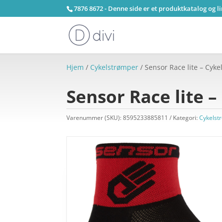
7876 8672 - Denne side er et produktkatalog og l
Hjem
/
Cykelstrømper
/ Sensor Race lite – Cykel
Sensor Race lite –
Varenummer (SKU):
8595233885811
Kategori:
Cykelst