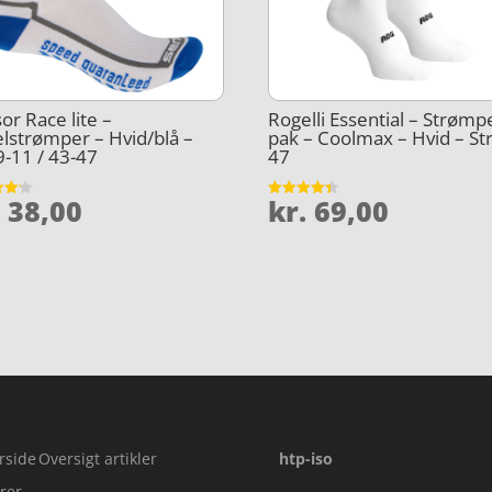
or Race lite –
Rogelli Essential – Strømp
lstrømper – Hvid/blå –
pak – Coolmax – Hvid – Str
 9-11 / 43-47
47
.
38,00
kr.
69,00
et
Vurderet
4.4
5
ud af 5
rside
Oversigt artikler
htp-iso
rer