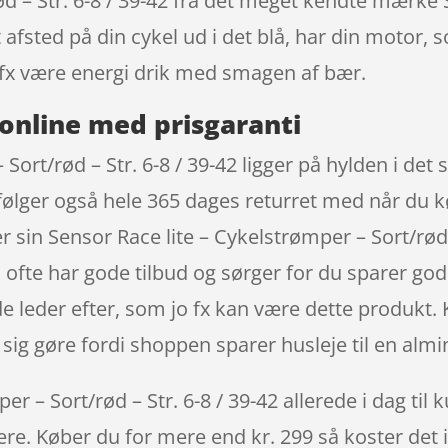
ød – Str. 6-8 / 39-42 fra det meget kendte mærke
fsted på din cykel ud i det blå, har din motor, s
fx være energi drik med smagen af bær.
online med prisgaranti
Sort/rød – Str. 6-8 / 39-42 ligger på hylden i det 
lger også hele 365 dages returret med når du kø
sin Sensor Race lite – Cykelstrømper – Sort/rød 
ofte har gode tilbud og sørger for du sparer god
 leder efter, som jo fx kan være dette produkt. 
sig gøre fordi shoppen sparer husleje til en almin
r – Sort/rød – Str. 6-8 / 39-42 allerede i dag til 
igere. Køber du for mere end kr. 299 så koster det i