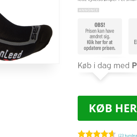
KØB HER
(
23
kundea