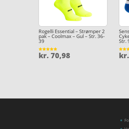
Rogelli Essential – Strømper 2
Sens
pak – Coolmax – Gul – Str. 36-
Cyke
39
Str.
kr.
70,98
kr
Vurderet
Vurder
4.9
4.1
ud af 5
ud af 
Fo
Va