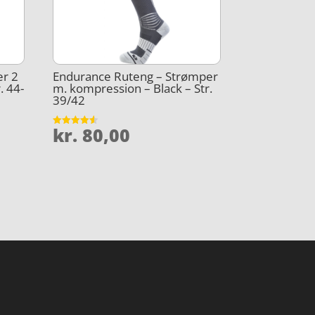
er 2
Endurance Ruteng – Strømper
. 44-
m. kompression – Black – Str.
39/42
kr.
80,00
Vurderet
4.5
ud af 5