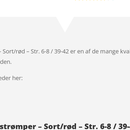
Bedømt
som
4.5
ud af 5
baseret
på
kundebedø
mmelser
 Sort/rød – Str. 6-8 / 39-42 er en af de mange kva
iden.
leder her:
strømper – Sort/rød – Str. 6-8 / 3