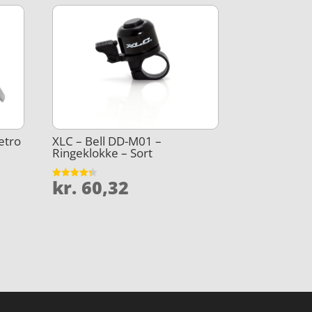
etro
XLC – Bell DD-M01 –
Ringeklokke – Sort
kr.
60,32
Vurderet
4.3
ud af 5