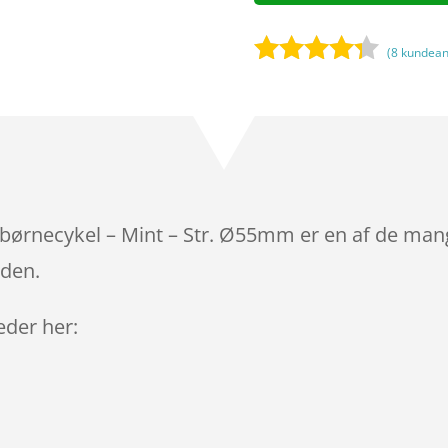
(
8
kundean
Bedømt
som
4.2
ud af 5
baseret
på
kundebedø
mmelser
il børnecykel – Mint – Str. Ø55mm er en af de man
iden.
leder her: