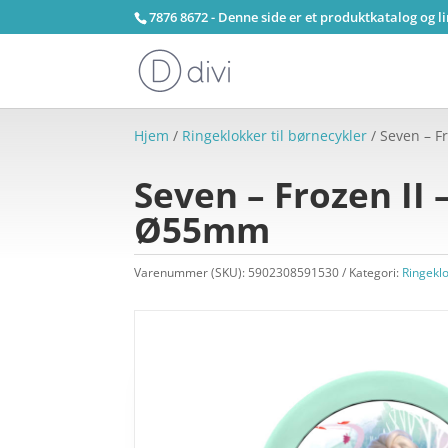
7876 8672 - Denne side er et produktkatalog og l
Hjem
/
Ringeklokker til børnecykler
/ Seven – Fr
Seven – Frozen II 
Ø55mm
Varenummer (SKU):
5902308591530
Kategori:
Ringeklo