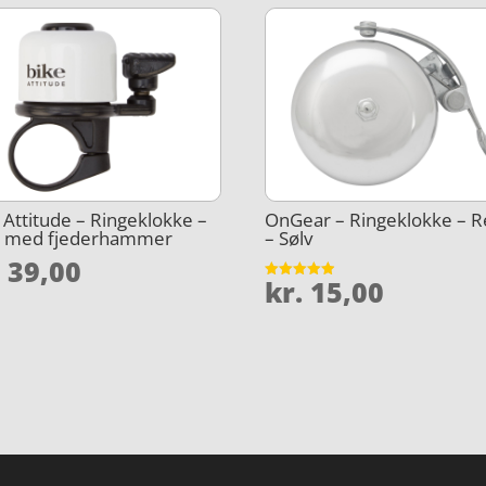
 Attitude – Ringeklokke –
OnGear – Ringeklokke – R
d med fjederhammer
– Sølv
.
39,00
kr.
15,00
Vurderet
4.9
ud af 5