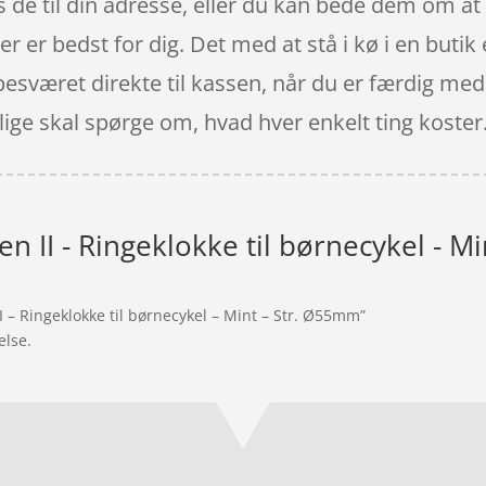
de til din adresse, eller du kan bede dem om at se
der er bedst for dig. Det med at stå i kø i en but
besværet direkte til kassen, når du er færdig med 
 lige skal spørge om, hvad hver enkelt ting koster
en II - Ringeklokke til børnecykel - M
I – Ringeklokke til børnecykel – Mint – Str. Ø55mm”
else.