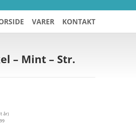
ORSIDE
VARER
KONTAKT
l – Mint – Str.
t år)
299