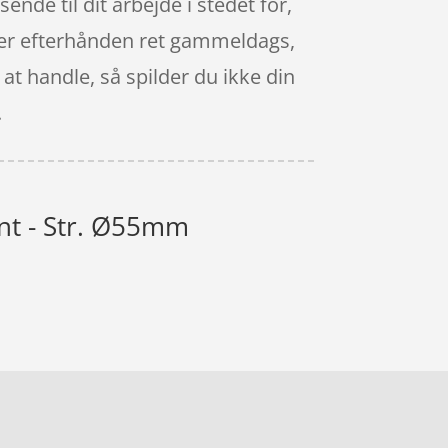
nde til dit arbejde i stedet for,
ik er efterhånden ret gammeldags,
at handle, så spilder du ikke din
.
int - Str. Ø55mm