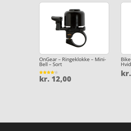
OnGear – Ringeklokke – Mini-
Bike
Bell – Sort
Hvi
kr
kr.
12,00
Vurderet
4.1
ud af 5