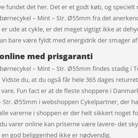
e fundet det her. Det er et godt køb, og specielt 
il børnecykel – Mint – Str. Ø55mm fra det anerke
 er ude at cykle, er det meget vigtigt ikke at de
an bare være fyldt med energidrik der smager af
online med prisgaranti
 børnecykel – Mint – Str. Ø55mm findes stadig i To
Vidste du, at du også får hele 365 dages returret
n vare. Fun fact er at de fleste shoppere i Danmar
 – Str. Ø55mm i webshoppen Cykelpartner, der har
alle varerne i shoppen er der helt sikkert noget f
du varer online kan priserne være lavere- det sk
 en god beliggenhed ikke er nødvendig.