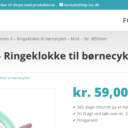
inker til shops med produkterne
kontakt@htp-iso.dk
F
ozen II – Ringeklokke til børnecykel – Mint – Str. Ø55mm
– Ringeklokke til børnecyke
kker til børnecykler
kr.
59,00
✔ 365 dage returret (ja et hel
✔ Fri Fragt ved køb over kr. 
✔ Prisgaranti