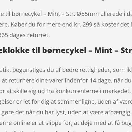
e til børnecykel – Mint – Str. Ø55mm allerede i da
igere. Køber du for mere end kr. 299 så koster det i
365 dages returret.
geklokke til børnecykel – Mint – 
ik, begunstiges du af bedre rettigheder, som ikke
il at returnere dine varer indenfor 14 dage. når d
r at skille sig ud fra konkurrenterne i markedet.
elser er let for dig at sammenligne, uden af være
 gøre det når du har lyst, uden at være afhængig 
rne online er at slippe for, at døje med at få bugs