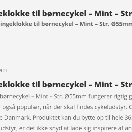
geklokke til børnecykel – Mint – 
 Ringeklokke til børnecykel – Mint – Str. Ø55m
9
orn
geklokke til børnecykel – Mint – S
 børnecykel – Mint – Str. Ø55mm fungerer rigtig go
 også populær, når der skal findes cykeludstyr. C
le Danmark. Produktet kan du bytte op til hele 365
udstyr, er det ikke snyd at lade sig inspirere af 