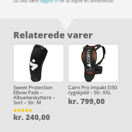
Du skal være
logged in
for at afgive en anmeldelse.
Relaterede varer
Sweet Protection
Cairn Pro Impakt D30
Elbow Pads –
rygskjold – Str. XXL
Albuebeskyttere –
kr.
799,00
Sort – Str. M
kr.
240,00
Vurderet
4.7
ud af 5