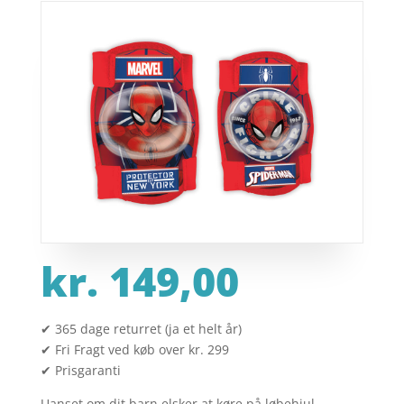
kr.
149,00
✔ 365 dage returret (ja et helt år)
✔ Fri Fragt ved køb over kr. 299
✔ Prisgaranti
Uanset om dit barn elsker at køre på løbehjul,