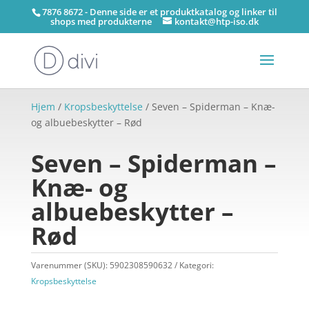
7876 8672 - Denne side er et produktkatalog og linker til
shops med produkterne
kontakt@htp-iso.dk
Hjem
/
Kropsbeskyttelse
/ Seven – Spiderman – Knæ-
og albuebeskytter – Rød
Seven – Spiderman –
Knæ- og
albuebeskytter –
Rød
Varenummer (SKU):
5902308590632
Kategori:
Kropsbeskyttelse