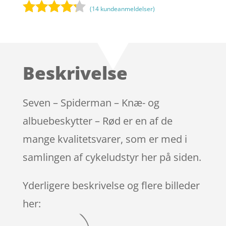
(
14
kundeanmeldelser)
Bedømt
som
4.1
ud af 5
baseret
Beskrivelse
på
kundebedø
mmelser
Seven – Spiderman – Knæ- og
albuebeskytter – Rød er en af de
mange kvalitetsvarer, som er med i
samlingen af cykeludstyr her på siden.
Yderligere beskrivelse og flere billeder
her: