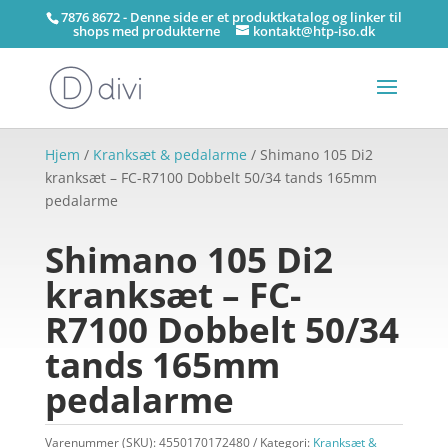
7876 8672 - Denne side er et produktkatalog og linker til
shops med produkterne
kontakt@htp-iso.dk
Hjem
/
Kranksæt & pedalarme
/ Shimano 105 Di2
kranksæt – FC-R7100 Dobbelt 50/34 tands 165mm
pedalarme
Shimano 105 Di2
kranksæt – FC-
R7100 Dobbelt 50/34
tands 165mm
pedalarme
Varenummer (SKU):
4550170172480
Kategori:
Kranksæt &