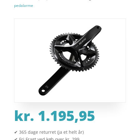
pedalarme
kr.
1.195,95
✔ 365 dage returret (ja et helt år)
✔ Fri Fragt ved køb over kr. 299