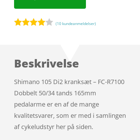
(
10
kundeanmeldelser)
Bedømt
som
3.9
ud af 5
baseret
Beskrivelse
på
kundebed
ømmels
Shimano 105 Di2 kranksæt – FC-R7100
er
Dobbelt 50/34 tands 165mm
pedalarme er en af de mange
kvalitetsvarer, som er med i samlingen
af cykeludstyr her på siden.