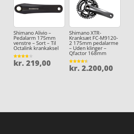
Shimano Alivio –
Shimano XTR-
Pedalarm 175mm
Kranksæt FC-M9120-
venstre – Sort – Til
2 175mm pedalarme
Octalink krankaksel
– Uden klinger –
Qfactor 168mm
kr.
219,00
Vurderet
kr.
2.200,00
3.8
Vurderet
ud af 5
4.5
ud af 5