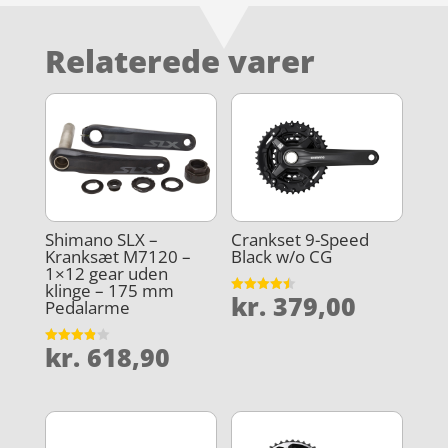
Relaterede varer
Shimano SLX –
Crankset 9-Speed
Kranksæt M7120 –
Black w/o CG
1×12 gear uden
klinge – 175 mm
kr.
379,00
Vurderet
Pedalarme
4.5
ud af 5
kr.
618,90
Vurderet
3.9
ud af 5