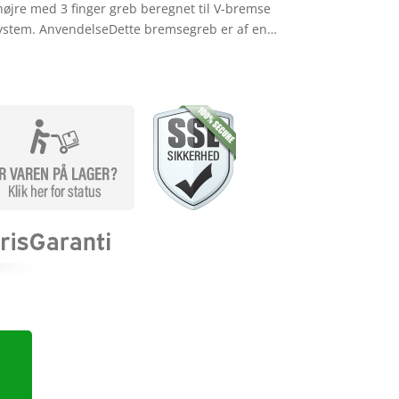
øjre med 3 finger greb beregnet til V-bremse
ystem. AnvendelseDette bremsegreb er af en…