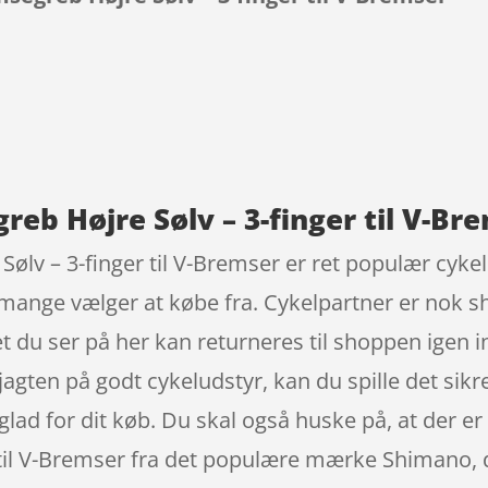
9
eb Højre Sølv – 3-finger til V-Br
ølv – 3-finger til V-Bremser er ret populær cyk
mange vælger at købe fra. Cykelpartner er nok s
t du ser på her kan returneres til shoppen igen i
i jagten på godt cykeludstyr, kan du spille det si
d glad for dit køb. Du skal også huske på, at der e
til V-Bremser fra det populære mærke Shimano, d