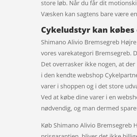
store løb. Når du får dit motionsk
Væsken kan sagtens bare være ene
Cykeludstyr kan købes 
Shimano Alivio Bremsegreb Højre S
vores varekategori Bremsegreb. Det
Det overrasker ikke nogen, at der
i den kendte webshop Cykelpartner
varer i shoppen og i det store udv
Ved at købe dine varer i en websho
nødvendig, og man dermed sparer
Køb Shimano Alivio Bremsegreb Højr
prisgarantien, bliver det ikke bill