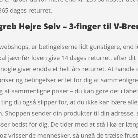
365 dages returret.
eb Højre Sølv – 3-finger til V-Br
webshops, er betingelserne lidt gunstigere, end l
l jævnfør loven give 14 dages returret. efter dit
ogle giver endda et helt års returret. At handle 
 priser og betingelser er let for dig at sammenli
ag at sammenligne priser – du kan gøre det i lø
ting du også slipper for, at du ikke kan bære alle
en. Shoppen sender din produkter til din adresse, a
ser bedst for dig. De tider med at stå i kø er læng
 og vrissende mennesker, så ungå de trælse frustr