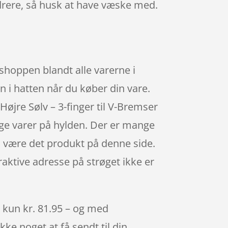
hydrere, så husk at have væske med.
shoppen blandt alle varerne i
n i hatten når du køber din vare.
øjre Sølv – 3-finger til V-Bremser
ige varer på hylden. Der er mange
an være det produkt på denne side.
raktive adresse på strøget ikke er
l kun kr. 81.95 – og med
kke noget at få sendt til din