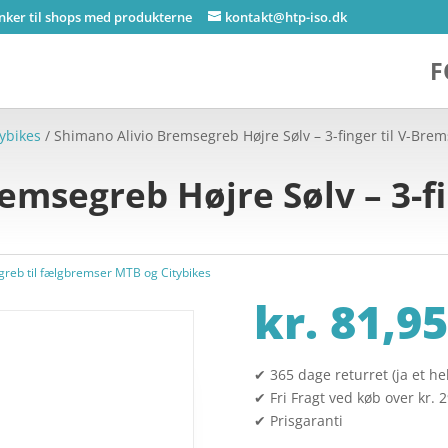
inker til shops med produkterne
kontakt@htp-iso.dk
F
ybikes
/ Shimano Alivio Bremsegreb Højre Sølv – 3-finger til V-Bre
msegreb Højre Sølv – 3-fin
reb til fælgbremser MTB og Citybikes
kr.
81,95
✔ 365 dage returret (ja et hel
✔ Fri Fragt ved køb over kr. 
✔ Prisgaranti