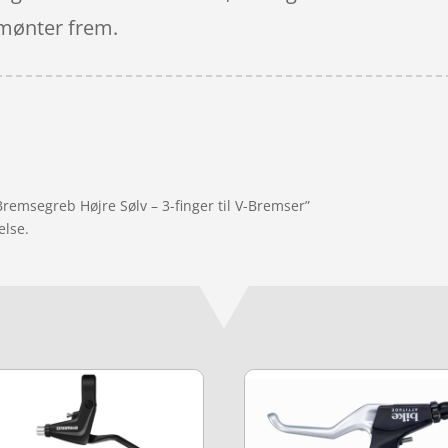
e mønter frem.
Bremsegreb Højre Sølv – 3-finger til V-Bremser”
else.