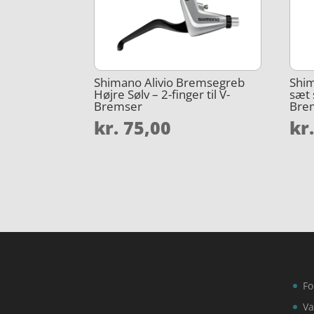
Shimano Alivio Bremsegreb
Shim
Højre Sølv – 2-finger til V-
sæt s
Bremser
Bre
kr.
75,00
kr
Fo
Va