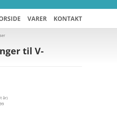
ORSIDE
VARER
KONTAKT
mser
ger til V-
t år)
299