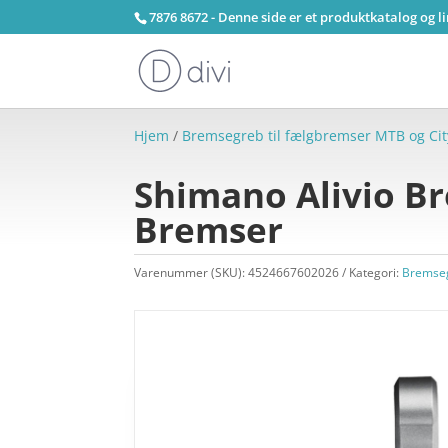
7876 8672 - Denne side er et produktkatalog og l
Hjem
/
Bremsegreb til fælgbremser MTB og Cit
Shimano Alivio Bre
Bremser
Varenummer (SKU):
4524667602026
Kategori:
Bremseg