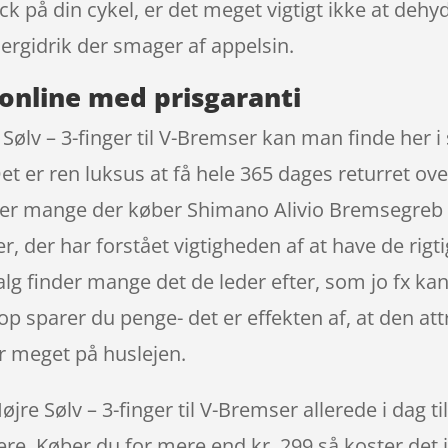
ick på din cykel, er det meget vigtigt ikke at de
rgidrik der smager af appelsin.
online med prisgaranti
ølv – 3-finger til V-Bremser kan man finde her i 
 er ren luksus at få hele 365 dages returret ove
 er mange der køber Shimano Alivio Bremsegreb H
, der har forstået vigtigheden af at have de rigt
alg finder mange det de leder efter, som jo fx k
p sparer du penge- det er effekten af, at den att
 meget på huslejen.
e Sølv – 3-finger til V-Bremser allerede i dag ti
igere. Køber du for mere end kr. 299 så koster det i