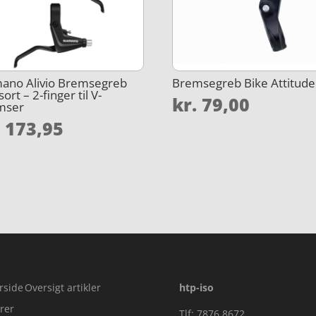
ano Alivio Bremsegreb
Bremsegreb Bike Attitude
ort – 2-finger til V-
kr.
79,00
mser
.
173,95
rside
Oversigt artikler
htp-iso
rer
Tlf: 7876 8672