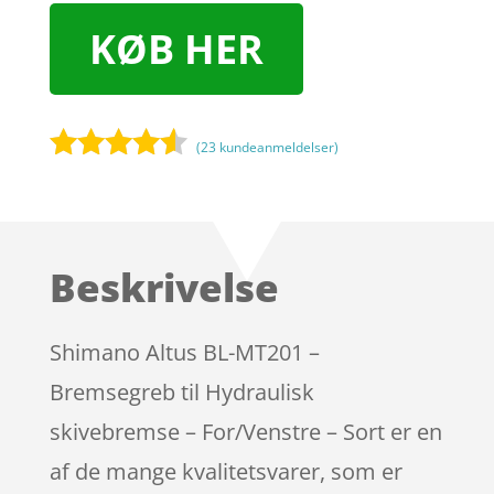
KØB HER
(
23
kundeanmeldelser)
Bedømt
som
4.4
ud af 5
baseret
Beskrivelse
på
kundebedø
mmelser
Shimano Altus BL-MT201 –
Bremsegreb til Hydraulisk
skivebremse – For/Venstre – Sort er en
af de mange kvalitetsvarer, som er