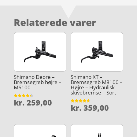
Relaterede varer
Shimano Deore –
Shimano XT –
Bremsegreb højre –
Bremsegreb M8100 –
M6100
Højre – Hydraulisk
skivebremse – Sort
kr.
259,00
Vurderet
kr.
359,00
4.4
Vurderet
ud af 5
4.7
ud af 5