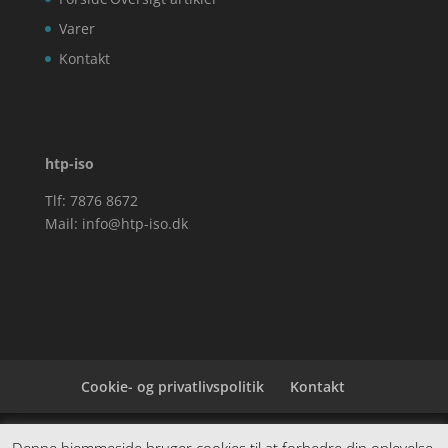
Varer
Kontakt
htp-iso
Tlf: 7876 8672
Mail:
info@htp-iso.dk
Cookie- og privatlivspolitik
Kontakt
Denne hjemmeside samler et bredt udvalg af