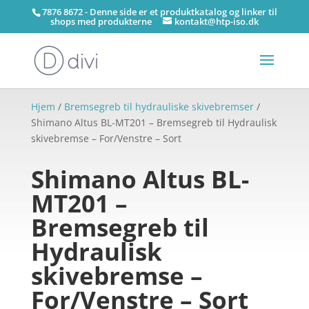
7876 8672 - Denne side er et produktkatalog og linker til
shops med produkterne
kontakt@htp-iso.dk
Hjem
/
Bremsegreb til hydrauliske skivebremser
/
Shimano Altus BL-MT201 – Bremsegreb til Hydraulisk
skivebremse – For/Venstre – Sort
Shimano Altus BL-
MT201 –
Bremsegreb til
Hydraulisk
skivebremse –
For/Venstre – Sort