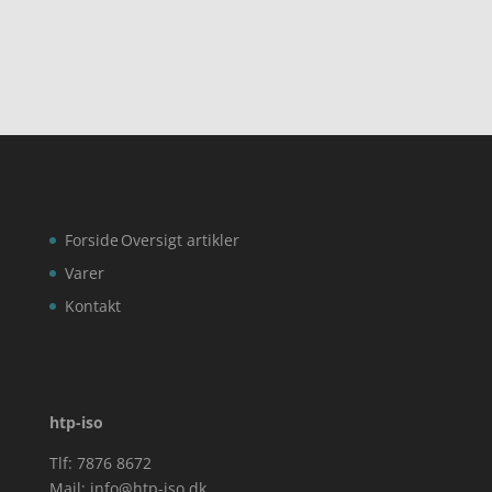
Forside
Oversigt artikler
Varer
Kontakt
htp-iso
Tlf: 7876 8672
Mail:
info@htp-iso.dk