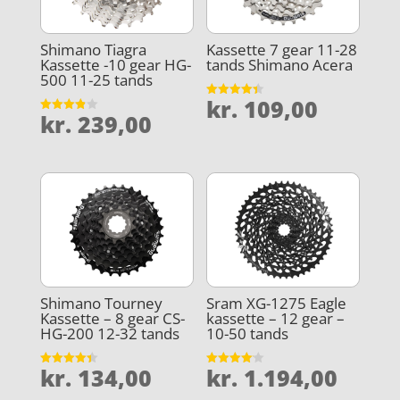
Shimano Tiagra
Kassette 7 gear 11-28
Kassette -10 gear HG-
tands Shimano Acera
500 11-25 tands
kr.
109,00
Vurderet
kr.
239,00
4.4
Vurderet
ud af 5
3.9
ud af 5
Shimano Tourney
Sram XG-1275 Eagle
Kassette – 8 gear CS-
kassette – 12 gear –
HG-200 12-32 tands
10-50 tands
kr.
134,00
kr.
1.194,00
Vurderet
Vurderet
4.4
4.1
ud af 5
ud af 5