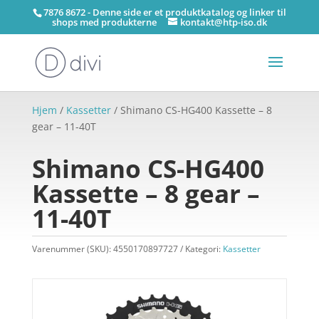
7876 8672 - Denne side er et produktkatalog og linker til
shops med produkterne
kontakt@htp-iso.dk
Hjem
/
Kassetter
/ Shimano CS-HG400 Kassette – 8
gear – 11-40T
Shimano CS-HG400
Kassette – 8 gear –
11-40T
Varenummer (SKU):
4550170897727
Kategori:
Kassetter