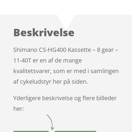
Bedømt
som
4.9
ud af 5
baseret på
Beskrivelse
kundebedøm
melser
Shimano CS-HG400 Kassette – 8 gear –
11-40T er en af de mange
kvalitetsvarer, som er med i samlingen
af cykeludstyr her på siden.
Yderligere beskrivelse og flere billeder
her: