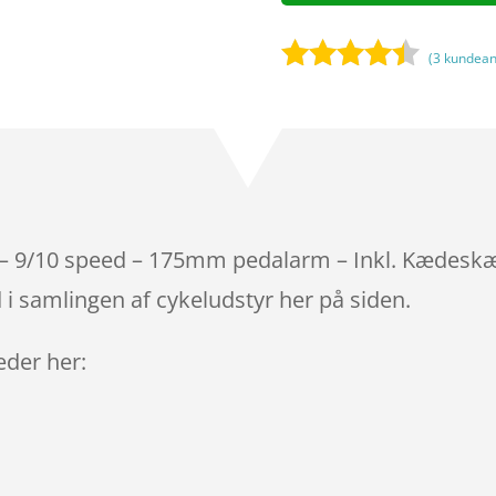
(
3
kundean
Bedømt
som
4.3
ud af 5
baseret
på
kundebedø
mmelser
– 9/10 speed – 175mm pedalarm – Inkl. Kædeskæ
i samlingen af cykeludstyr her på siden.
leder her: