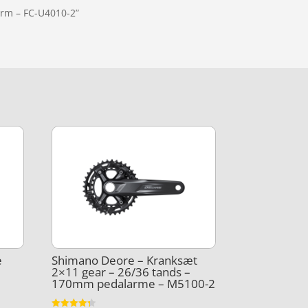
ærm – FC-U4010-2”
e
Shimano Deore – Kranksæt
d
2×11 gear – 26/36 tands –
170mm pedalarme – M5100-2