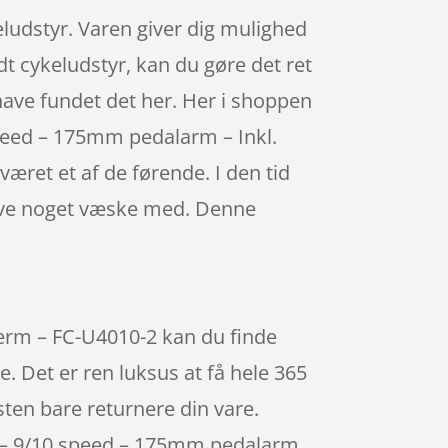
udstyr. Varen giver dig mulighed
odt cykeludstyr, kan du gøre det ret
 have fundet det her. Her i shoppen
speed – 175mm pedalarm – Inkl.
ret et af de førende. I den tid
 have noget væske med. Denne
rm – FC-U4010-2 kan du finde
Det er ren luksus at få hele 365
sten bare returnere din vare.
 – 9/10 speed – 175mm pedalarm