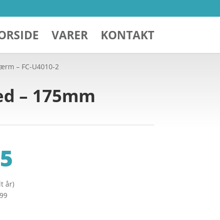
ORSIDE
VARER
KONTAKT
kærm – FC-U4010-2
eed – 175mm
5
t år)
299