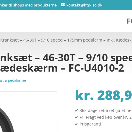
inker til shops med produkterne
kontakt@htp-iso.dk
F
Kranksæt – 46-30T – 9/10 speed – 175mm pedalarm – Inkl. Kædes
nksæt – 46-30T – 9/10 sp
 Kædeskærm – FC-U4010-2
æt & pedalarme
kr.
288,9
✔ 365 dage returret (ja et hel
✔ Fri Fragt ved køb over kr. 
✔ Prisgaranti