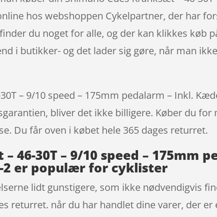
line hos webshoppen Cykelpartner, der har forst
 finder du noget for alle, og der kan klikkes køb 
end i butikker- og det lader sig gøre, når man ikk
30T – 9/10 speed – 175mm pedalarm – Inkl. Kæd
sgarantien, bliver det ikke billigere. Køber du fo
sse. Du får oven i købet hele 365 dages returret.
– 46-30T – 9/10 speed – 175mm pe
 er populær for cyklister
lserne lidt gunstigere, som ikke nødvendigvis find
s returret. når du har handlet dine varer, der er