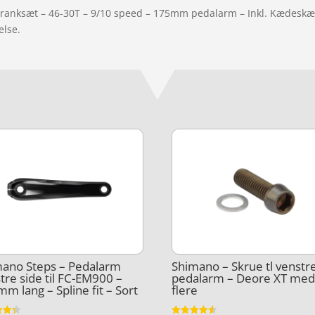
 Kranksæt – 46-30T – 9/10 speed – 175mm pedalarm – Inkl. Kædesk
else.
ano Steps – Pedalarm
Shimano – Skrue tl venstr
tre side til FC-EM900 –
pedalarm – Deore XT me
m lang – Spline fit – Sort
flere