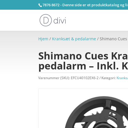
7876 8672 - Denne side er et produktkatalog og l
Hjem
/
Kranksæt & pedalarme
/ Shimano Cues 
Shimano Cues Kra
pedalarm – Inkl.
Varenummer (SKU):
EFCU40102EX6-2
Kategori:
Kranks