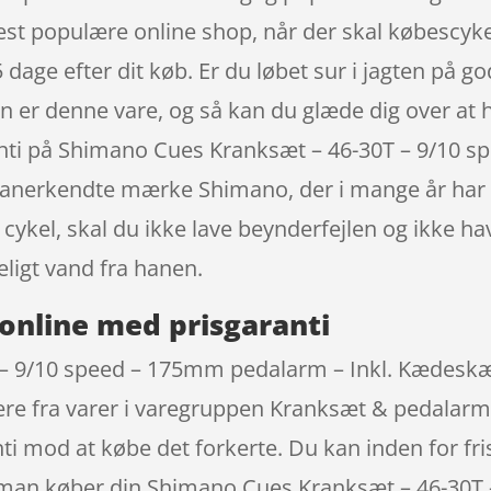
t populære online shop, når der skal købescykel
65 dage efter dit køb. Er du løbet sur i jagten på g
rven er denne vare, og så kan du glæde dig over at
ranti på Shimano Cues Kranksæt – 46-30T – 9/10 
nerkendte mærke Shimano, der i mange år har væ
 cykel, skal du ikke lave beynderfejlen og ikke
ligt vand fra hanen.
online med prisgaranti
– 9/10 speed – 175mm pedalarm – Inkl. Kædeskæ
 fra varer i varegruppen Kranksæt & pedalarme. 
ti mod at købe det forkerte. Du kan inden for fri
 man køber din Shimano Cues Kranksæt – 46-30T