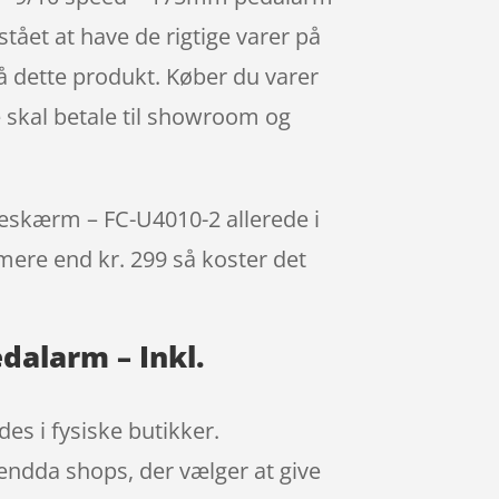
ået at have de rigtige varer på
på dette produkt. Køber du varer
e skal betale til showroom og
eskærm – FC-U4010-2 allerede i
r mere end kr. 299 så koster det
dalarm – Inkl.
es i fysiske butikker.
 endda shops, der vælger at give