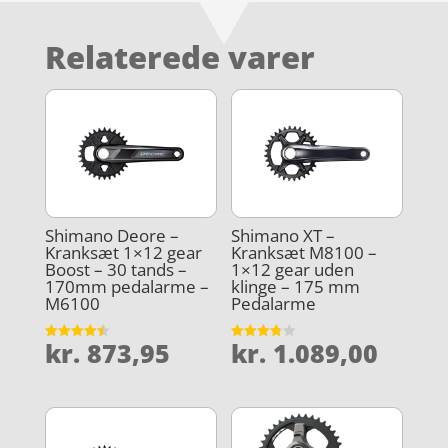
Relaterede varer
Shimano Deore –
Shimano XT –
Kranksæt 1×12 gear
Kranksæt M8100 –
Boost – 30 tands –
1×12 gear uden
170mm pedalarme –
klinge – 175 mm
M6100
Pedalarme
kr.
873,95
kr.
1.089,00
Vurderet
Vurderet
4.5
3.8
ud af 5
ud af 5