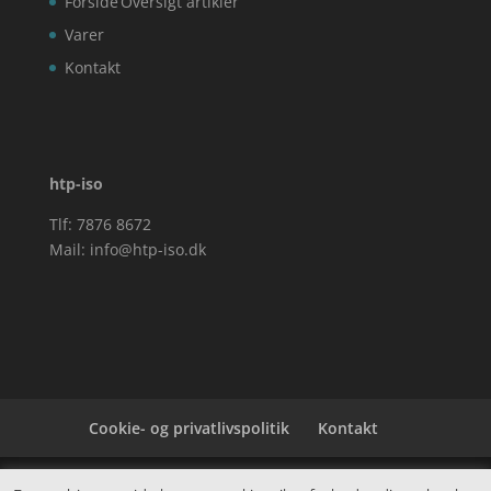
Forside
Oversigt artikler
Varer
Kontakt
htp-iso
Tlf: 7876 8672
Mail:
info@htp-iso.dk
Cookie- og privatlivspolitik
Kontakt
Denne hjemmeside samler et bredt udvalg af