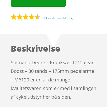
(
13
kundeanmeldelser)
Bedømt
som
4.4
ud af 5
baseret
Beskrivelse
på
kundebedø
mmelser
Shimano Deore – Kranksæt 1×12 gear
Boost – 30 tands – 175mm pedalarme
– M6120 er en af de mange
kvalitetsvarer, som er med i samlingen
af cykeludstyr her på siden.