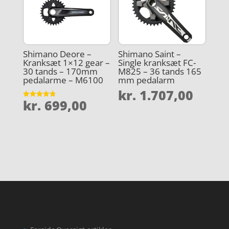
Shimano Deore –
Shimano Saint –
Kranksæt 1×12 gear –
Single kranksæt FC-
30 tands – 170mm
M825 – 36 tands 165
pedalarme – M6100
mm pedalarm
kr.
1.707,00
kr.
699,00
Vurderet
4.8
ud af 5