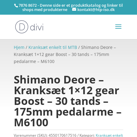
7876 8672 - Denne side er et produktkatalog og linker til
shops med produkterne
kontakt@htp-iso.dk
Hjem
/
Kranksæt enkelt til MTB
/ Shimano Deore –
Kranksæt 1×12 gear Boost – 30 tands – 175mm
pedalarme – M6100
Shimano Deore –
Kranksæt 1×12 gear
Boost – 30 tands –
175mm pedalarme –
M6100
Varenummer (SKU):
4550170617516
Kategori:
Kranksæt enkelt