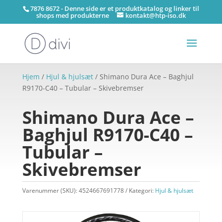
7876 8672 - Denne side er et produktkatalog og linker til
shops med produkterne
kontakt@htp-iso.dk
Hjem
/
Hjul & hjulsæt
/ Shimano Dura Ace – Baghjul
R9170-C40 – Tubular – Skivebremser
Shimano Dura Ace –
Baghjul R9170-C40 –
Tubular –
Skivebremser
Varenummer (SKU):
4524667691778
Kategori:
Hjul & hjulsæt