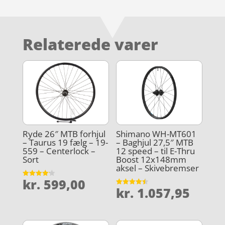
Relaterede varer
Ryde 26″ MTB forhjul
Shimano WH-MT601
– Taurus 19 fælg – 19-
– Baghjul 27,5″ MTB
559 – Centerlock –
12 speed – til E-Thru
Sort
Boost 12x148mm
aksel – Skivebremser
kr.
599,00
Vurderet
kr.
1.057,95
4.2
Vurderet
ud af 5
4.5
ud af 5