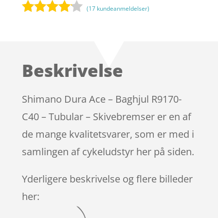
(
17
kundeanmeldelser)
Bedømt
som
4
ud af 5
baseret
Beskrivelse
på
kundebed
ømmels
Shimano Dura Ace – Baghjul R9170-
er
C40 – Tubular – Skivebremser er en af
de mange kvalitetsvarer, som er med i
samlingen af cykeludstyr her på siden.
Yderligere beskrivelse og flere billeder
her: