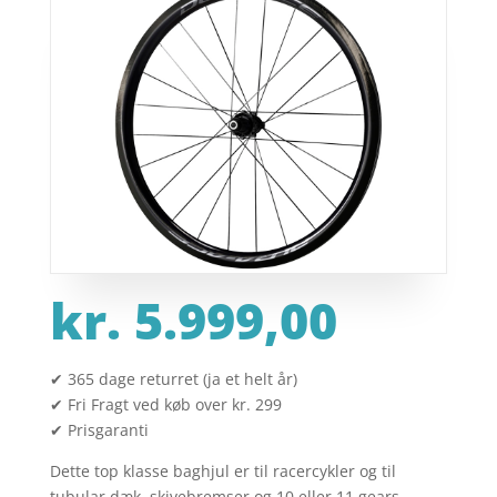
kr.
5.999,00
✔ 365 dage returret (ja et helt år)
✔ Fri Fragt ved køb over kr. 299
✔ Prisgaranti
Dette top klasse baghjul er til racercykler og til
tubular dæk, skivebremser og 10 eller 11 gears