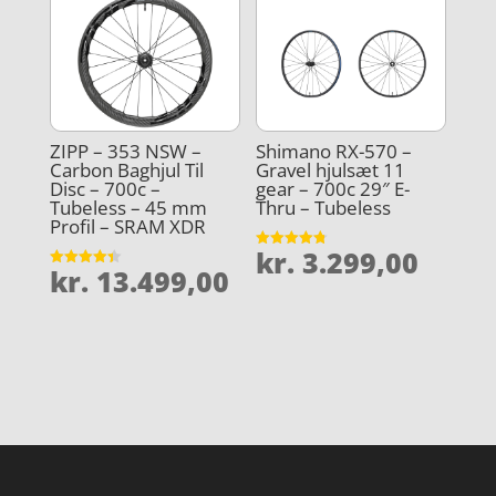
ZIPP – 353 NSW –
Shimano RX-570 –
Carbon Baghjul Til
Gravel hjulsæt 11
Disc – 700c –
gear – 700c 29″ E-
Tubeless – 45 mm
Thru – Tubeless
Profil – SRAM XDR
kr.
3.299,00
Vurderet
kr.
13.499,00
4.8
Vurderet
ud af 5
4.4
ud af 5