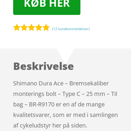
KØB HER
(
12
kundeanmeldelser)
Bedømt
som
4.8
ud af 5
baseret på
Beskrivelse
kundebedø
mmelser
Shimano Dura Ace – Bremsekaliber
monterings bolt – Type C – 25 mm – Til
bag – BR-R9170 er en af de mange
kvalitetsvarer, som er med i samlingen
af cykeludstyr her på siden.