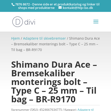
7876 8672 - Denne side er et produktkatalog og linker til
shops med produkterne
kontakt@htp-iso.dk
Hjem
/
Adaptere til skivebremser
/ Shimano Dura Ace
– Bremsekaliber monterings bolt – Type C – 25 mm –
Til bag – BR-R9170
Shimano Dura Ace –
Bremsekaliber
monterings bolt –
Type C – 25 mm – Til
bag – BR-R9170
Varenummer (SKU):
4524667634775
Kategori:
Adaptere til