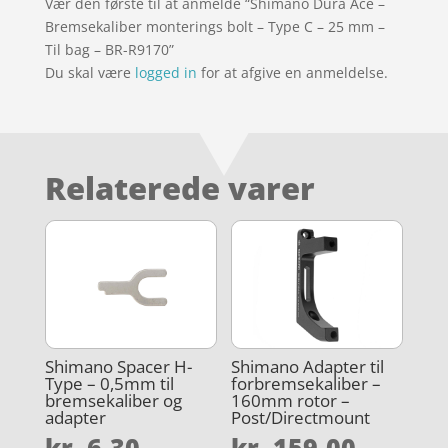
Vær den første til at anmelde “Shimano Dura Ace –
Bremsekaliber monterings bolt – Type C – 25 mm –
Til bag – BR-R9170”
Du skal være
logged in
for at afgive en anmeldelse.
Relaterede varer
Shimano Spacer H-
Shimano Adapter til
Type – 0,5mm til
forbremsekaliber –
bremsekaliber og
160mm rotor –
adapter
Post/Directmount
kr.
6,30
kr.
159,00