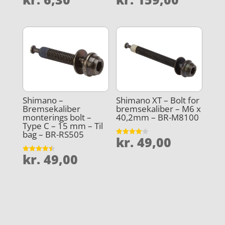
Shimano –
Shimano XT – Bolt for
Bremsekaliber
bremsekaliber – M6 x
monterings bolt –
40,2mm – BR-M8100
Type C – 15 mm – Til
bag – BR-RS505
kr.
49,00
Vurderet
4.1
ud af 5
kr.
49,00
Vurderet
4.5
ud af 5