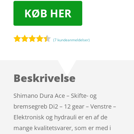
KØB HER
(
7
kundeanmeldelser)
Bedømt
som
4.3
ud af 5
baseret
Beskrivelse
på
kundebedø
mmelser
Shimano Dura Ace – Skifte- og
bremsegreb Di2 – 12 gear – Venstre –
Elektronisk og hydrauli er en af de
mange kvalitetsvarer, som er med i