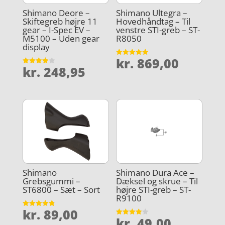
Shimano Deore –
Shimano Ultegra –
Skiftegreb højre 11
Hovedhåndtag – Til
gear – I-Spec EV –
venstre STI-greb – ST-
M5100 – Uden gear
R8050
display
kr.
869,00
Vurderet
kr.
248,95
4.9
Vurderet
ud af 5
3.9
ud af 5
Shimano
Shimano Dura Ace –
Grebsgummi –
Dæksel og skrue – Til
ST6800 – Sæt – Sort
højre STI-greb – ST-
R9100
kr.
89,00
Vurderet
kr.
49,00
4.8
Vurderet
ud af 5