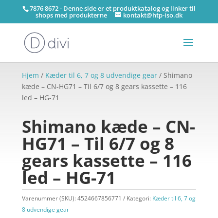
7876 8672 - Denne side er et produktkatalog og linker til
shops med produkterne
kontakt@htp-iso.dk
Hjem
/
Kæder til 6, 7 og 8 udvendige gear
/ Shimano
kæde – CN-HG71 – Til 6/7 og 8 gears kassette – 116
led – HG-71
Shimano kæde – CN-
HG71 – Til 6/7 og 8
gears kassette – 116
led – HG-71
Varenummer (SKU):
4524667856771
Kategori:
Kæder til 6, 7 og
8 udvendige gear