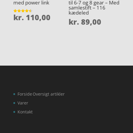
med power link
til 6-7 og 8 gear – Med
samlestift – 116
kædeled
kr.
110,00
Vurderet
kr.
89,00
4.5
ud af 5
Forside
Oversigt artikler
Varer
Kontakt