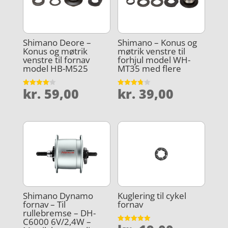
Shimano Deore –
Shimano – Konus og
Konus og møtrik
møtrik venstre til
venstre til fornav
forhjul model WH-
model HB-M525
MT35 med flere
kr.
59,00
kr.
39,00
Vurderet
Vurderet
4.1
3.8
ud af 5
ud af 5
Shimano Dynamo
Kuglering til cykel
fornav – Til
fornav
rullebremse – DH-
C6000 6V/2,4W –
Vurderet