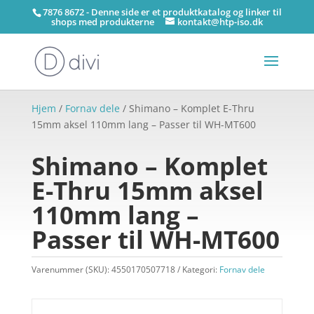
7876 8672 - Denne side er et produktkatalog og linker til
shops med produkterne
kontakt@htp-iso.dk
Hjem
/
Fornav dele
/ Shimano – Komplet E-Thru
15mm aksel 110mm lang – Passer til WH-MT600
Shimano – Komplet
E-Thru 15mm aksel
110mm lang –
Passer til WH-MT600
Varenummer (SKU):
4550170507718
Kategori:
Fornav dele