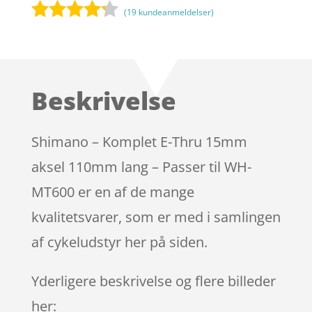
(
19
kundeanmeldelser)
Bedømt
som
4.1
ud af 5
baseret
Beskrivelse
på
kundebedø
mmelser
Shimano – Komplet E-Thru 15mm
aksel 110mm lang – Passer til WH-
MT600 er en af de mange
kvalitetsvarer, som er med i samlingen
af cykeludstyr her på siden.
Yderligere beskrivelse og flere billeder
her: