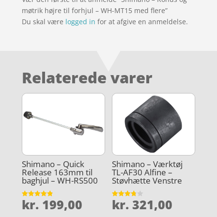
møtrik højre til forhjul – WH-MT15 med flere”
Du skal være
logged in
for at afgive en anmeldelse.
Relaterede varer
Shimano – Quick
Shimano – Værktøj
Release 163mm til
TL-AF30 Alfine –
baghjul – WH-RS500
Støvhætte Venstre
kr.
199,00
kr.
321,00
Vurderet
Vurderet
4.9
3.8
ud af 5
ud af 5