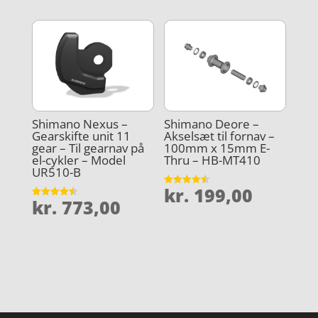
Shimano Nexus –
Shimano Deore –
Gearskifte unit 11
Akselsæt til fornav –
gear – Til gearnav på
100mm x 15mm E-
el-cykler – Model
Thru – HB-MT410
UR510-B
kr.
199,00
Vurderet
kr.
773,00
4.5
Vurderet
ud af 5
4.5
ud af 5