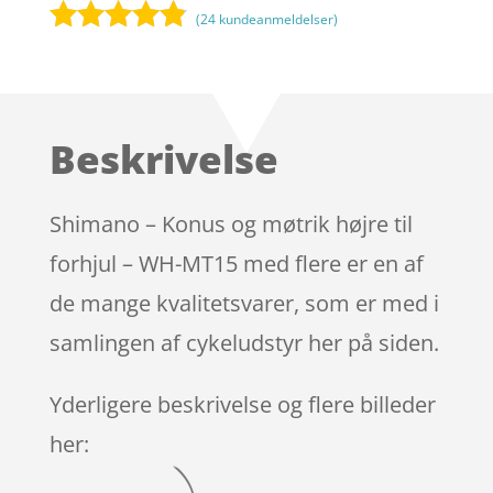
(
24
kundeanmeldelser)
Bedømt
som
4.7
ud af 5
baseret på
Beskrivelse
kundebedø
mmelser
Shimano – Konus og møtrik højre til
forhjul – WH-MT15 med flere er en af
de mange kvalitetsvarer, som er med i
samlingen af cykeludstyr her på siden.
Yderligere beskrivelse og flere billeder
her: