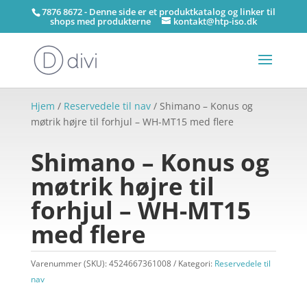
7876 8672 - Denne side er et produktkatalog og linker til
shops med produkterne
kontakt@htp-iso.dk
Hjem
/
Reservedele til nav
/ Shimano – Konus og
møtrik højre til forhjul – WH-MT15 med flere
Shimano – Konus og
møtrik højre til
forhjul – WH-MT15
med flere
Varenummer (SKU):
4524667361008
Kategori:
Reservedele til
nav