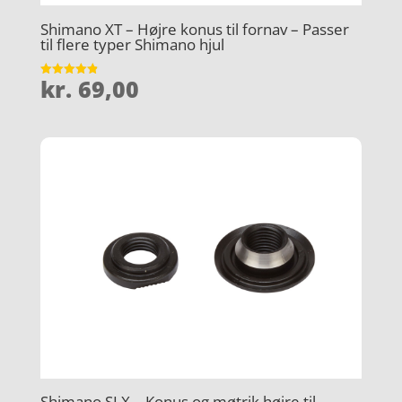
Shimano XT – Højre konus til fornav – Passer
til flere typer Shimano hjul
kr.
69,00
Vurderet
4.9
ud af 5
Shimano SLX – Konus og møtrik højre til