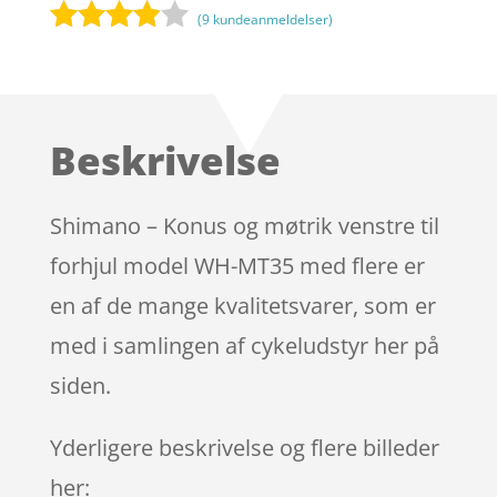
(
9
kundeanmeldelser)
Bedømt
som
3.8
ud af 5
baseret
Beskrivelse
på
kundebed
ømmels
Shimano – Konus og møtrik venstre til
er
forhjul model WH-MT35 med flere er
en af de mange kvalitetsvarer, som er
med i samlingen af cykeludstyr her på
siden.
Yderligere beskrivelse og flere billeder
her: