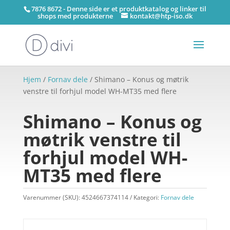
7876 8672 - Denne side er et produktkatalog og linker til
shops med produkterne
kontakt@htp-iso.dk
Hjem
/
Fornav dele
/ Shimano – Konus og møtrik
venstre til forhjul model WH-MT35 med flere
Shimano – Konus og
møtrik venstre til
forhjul model WH-
MT35 med flere
Varenummer (SKU):
4524667374114
Kategori:
Fornav dele