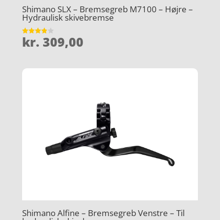
Shimano SLX – Bremsegreb M7100 – Højre –
Hydraulisk skivebremse
kr.
309,00
Vurderet
3.9
ud af 5
Shimano Alfine – Bremsegreb Venstre – Til