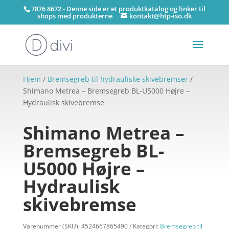
7876 8672 - Denne side er et produktkatalog og linker til
shops med produkterne
kontakt@htp-iso.dk
Hjem
/
Bremsegreb til hydrauliske skivebremser
/
Shimano Metrea – Bremsegreb BL-U5000 Højre –
Hydraulisk skivebremse
Shimano Metrea –
Bremsegreb BL-
U5000 Højre –
Hydraulisk
skivebremse
Varenummer (SKU):
4524667865490
Kategori:
Bremsegreb til