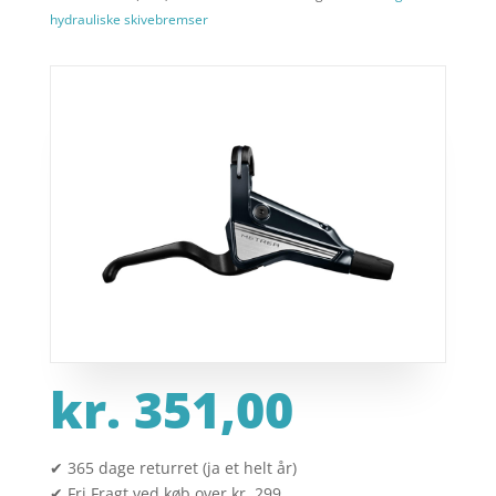
hydrauliske skivebremser
kr.
351,00
✔ 365 dage returret (ja et helt år)
✔ Fri Fragt ved køb over kr. 299