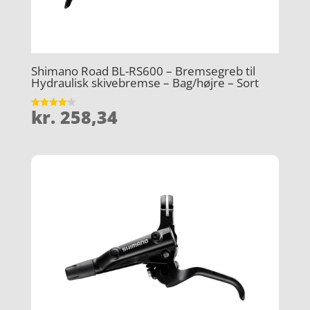
Shimano Road BL-RS600 – Bremsegreb til
Hydraulisk skivebremse – Bag/højre – Sort
kr.
258,34
Vurderet
4.2
ud af 5