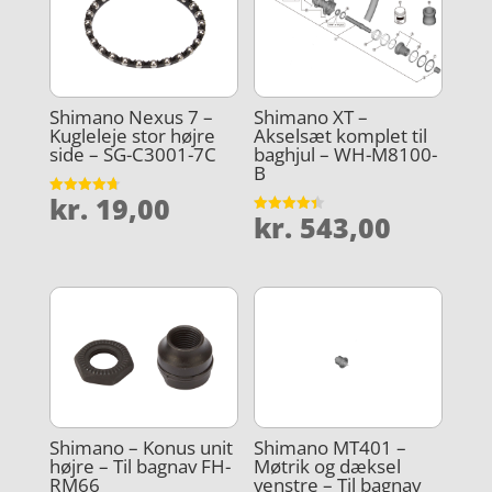
Shimano Nexus 7 –
Shimano XT –
Kugleleje stor højre
Akselsæt komplet til
side – SG-C3001-7C
baghjul – WH-M8100-
B
kr.
19,00
Vurderet
kr.
543,00
4.7
Vurderet
ud af 5
4.4
ud af 5
Shimano – Konus unit
Shimano MT401 –
højre – Til bagnav FH-
Møtrik og dæksel
RM66
venstre – Til bagnav