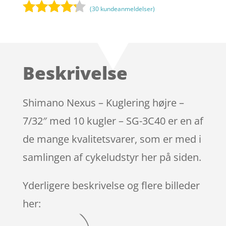
(
30
kundeanmeldelser)
Bedømt
som
4.1
ud af 5
baseret
Beskrivelse
på
kundebedø
mmelser
Shimano Nexus – Kuglering højre –
7/32″ med 10 kugler – SG-3C40 er en af
de mange kvalitetsvarer, som er med i
samlingen af cykeludstyr her på siden.
Yderligere beskrivelse og flere billeder
her: