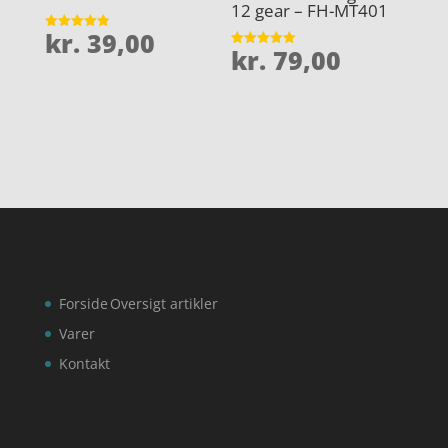
12 gear – FH-MT401
kr.
39,00
Vurderet
kr.
79,00
4.9
Vurderet
ud af 5
4.9
ud af 5
Forside
Oversigt artikler
Varer
Kontakt