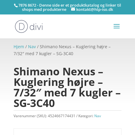
7876 8672 - Denne side er et produktkatalog og linker til
shops med produkterne
kontakt@htp-iso.dk
Hjem
/
Nav
/ Shimano Nexus – Kuglering højre –
7/32″ med 7 kugler – SG-3C40
Shimano Nexus –
Kuglering højre –
7/32″ med 7 kugler –
SG-3C40
Varenummer (SKU):
4524667174431
Kategori:
Nav