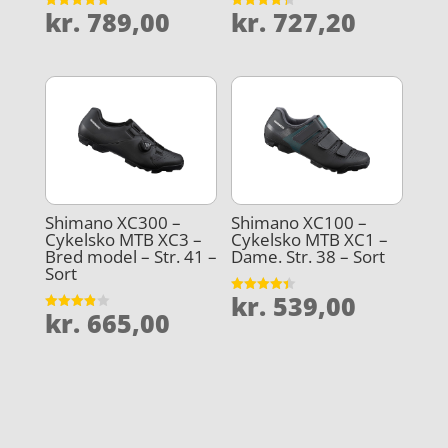
kr.
789,00
kr.
727,20
Vurderet
Vurderet
5
4.3
ud af 5
ud af 5
Shimano XC300 –
Shimano XC100 –
Cykelsko MTB XC3 –
Cykelsko MTB XC1 –
Bred model – Str. 41 –
Dame. Str. 38 – Sort
Sort
kr.
539,00
Vurderet
kr.
665,00
4.4
Vurderet
ud af 5
3.9
ud af 5