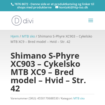
7876 8672 - Denne side er et produktkatalog og linker til
shops med produkterne
kontakt@htp-iso.dk
Hjem
/
MTB sko
/ Shimano S-Phyre XC903 – Cykelsko
MTB XC9 – Bred model – Hvid – Str. 42
Shimano S-Phyre
XC903 – Cykelsko
MTB XC9 – Bred
model – Hvid – Str.
42
Varenummer (SKU):
4550170688530
Kategori:
MTB sko