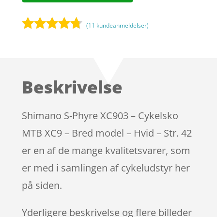
(
11
kundeanmeldelser)
Bedømt
som
4.6
ud af 5
baseret
Beskrivelse
på
kundebedø
mmelser
Shimano S-Phyre XC903 – Cykelsko
MTB XC9 – Bred model – Hvid – Str. 42
er en af de mange kvalitetsvarer, som
er med i samlingen af cykeludstyr her
på siden.
Yderligere beskrivelse og flere billeder