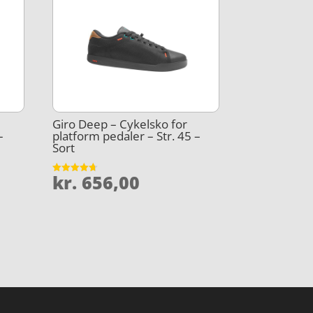
Giro Deep – Cykelsko for
–
platform pedaler – Str. 45 –
Sort
kr.
656,00
Vurderet
4.7
ud af 5