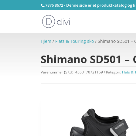
7876 8672 - Denne side er et produktkatalog og l
Hjem
/
Flats & Touring sko
/ Shimano SD501 – Cy
Shimano SD501 – C
Varenummer (SKU):
4550170721169
Kategori:
Flats & 