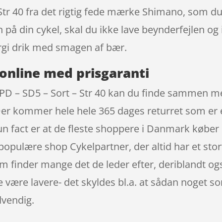
Str 40 fra det rigtig fede mærke Shimano, som du 
n på din cykel, skal du ikke lave beynderfejlen o
rgi drik med smagen af bær.
online med prisgaranti
D – SD5 – Sort – Str 40 kan du finde sammen me
Der kommer hele hele 365 dages returret som er e
 Fun fact er at de fleste shoppere i Danmark køb
populære shop Cykelpartner, der altid har et stor
 finder mange det de leder efter, deriblandt og
e være lavere- det skyldes bl.a. at sådan noget 
dvendig.