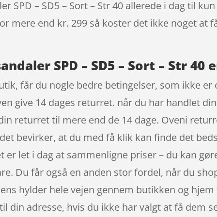
SPD – SD5 – Sort – Str 40 allerede i dag til kun
 for mere end kr. 299 så koster det ikke noget at f
ndaler SPD – SD5 – Sort – Str 40 e
ik, får du nogle bedre betingelser, som ikke er en
n give 14 dages returret. når du har handlet din
in returret til mere end de 14 dage. Oveni returr
det bevirker, at du med få klik kan finde det beds
t er let i dag at sammenligne priser – du kan gøre
are. Du får også en anden stor fordel, når du shop
kkens hylder hele vejen gennem butikken og hjem t
 din adresse, hvis du ikke har valgt at få dem sen