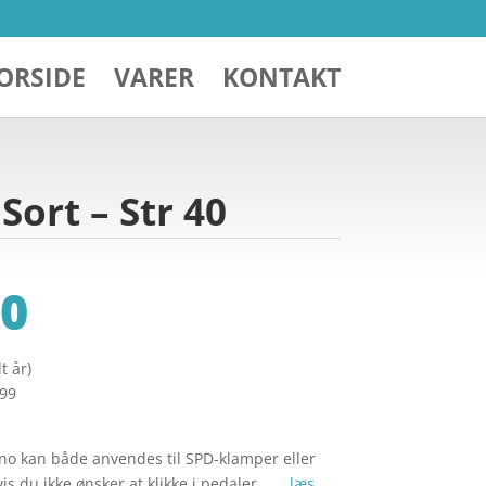
ORSIDE
VARER
KONTAKT
ort – Str 40
0
t år)
299
o kan både anvendes til SPD-klamper eller
is du ikke ønsker at klikke i pedaler… …
læs