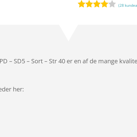
(
28
kundea
Bedømt
som
3.9
ud af 5
baseret
på
kundebed
ømmels
 – SD5 – Sort – Str 40 er en af de mange kvalit
er
leder her: