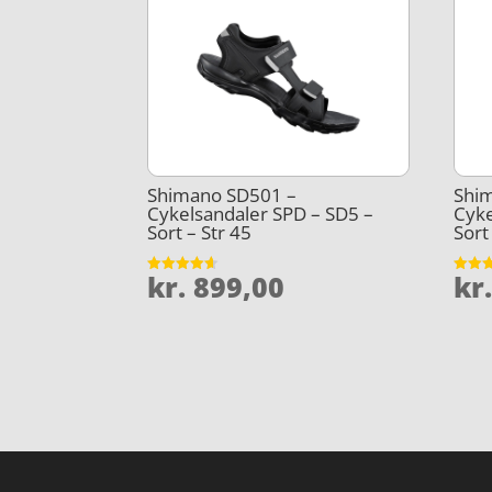
Shimano SD501 –
Shi
Cykelsandaler SPD – SD5 –
Cyke
Sort – Str 45
Sort
kr.
899,00
kr
Vurderet
Vurder
4.6
5
ud af 5
ud af 