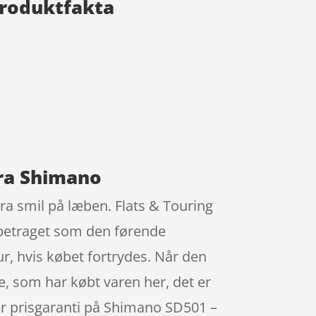
Produktfakta
fra Shimano
ra smil på læben. Flats & Touring
e betraget som den førende
r, hvis købet fortrydes. Når den
dre, som har købt varen her, det er
r er prisgaranti på Shimano SD501 –