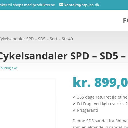
inker til shops med produkterne
kontakt@htp-iso.dk
F
kelsandaler SPD – SD5 – Sort – Str 40
ykelsandaler SPD – SD5 – S
Touring sko
kr.
899,0
✔ 365 dage returret (ja et hel
✔ Fri Fragt ved køb over kr. 
✔ Prisgaranti
Denne SD5 sandal fra Shiman
som en almindelig sandal, hv