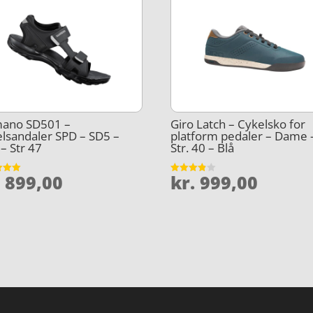
mano SD501 –
Giro Latch – Cykelsko for
lsandaler SPD – SD5 –
platform pedaler – Dame 
 – Str 47
Str. 40 – Blå
.
899,00
kr.
999,00
et
Vurderet
3.8
5
ud af 5