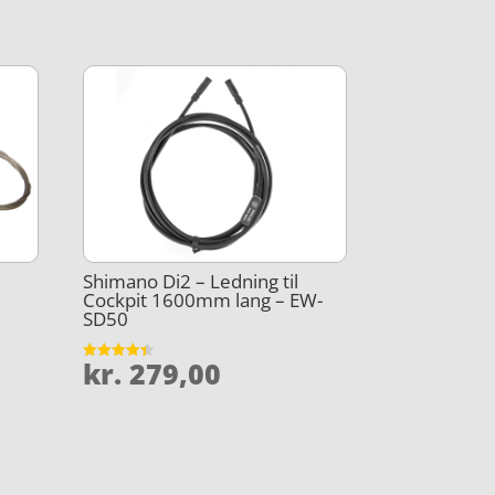
Shimano Di2 – Ledning til
Cockpit 1600mm lang – EW-
SD50
kr.
279,00
Vurderet
4.4
ud af 5