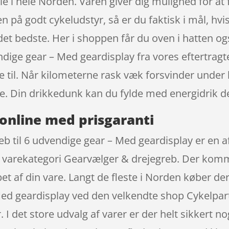
e i hele Norden. Varen giver dig mulighed for at 
gten på godt cykeludstyr, så er du faktisk i mål, h
det bedste. Her i shoppen får du oven i hatten o
vendige gear – Med geardisplay fra vores eftert
 til. Når kilometerne rask væk forsvinder under 
e. Din drikkedunk kan du fylde med energidrik de
online med prisgaranti
eb til 6 udvendige gear – Med geardisplay er en
de varekategori Gearvælger & drejegreb. Der komme
øbet af din vare. Langt de fleste i Norden køber 
Med geardisplay ved den velkendte shop Cykelpart
I det store udvalg af varer er der helt sikkert no