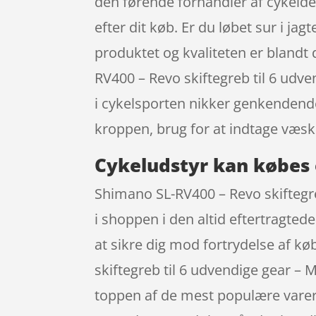
den førende forhandler af cykeldel
efter dit køb. Er du løbet sur i ja
produktet og kvaliteten er blandt 
RV400 – Revo skiftegreb til 6 ud
i cykelsporten nikker genkendende
kroppen, brug for at indtage væsk
Cykeludstyr kan købes 
Shimano SL-RV400 – Revo skiftegr
i shoppen i den altid eftertragte
at sikre dig mod fortrydelse af k
skiftegreb til 6 udvendige gear – 
toppen af de mest populære varer. 