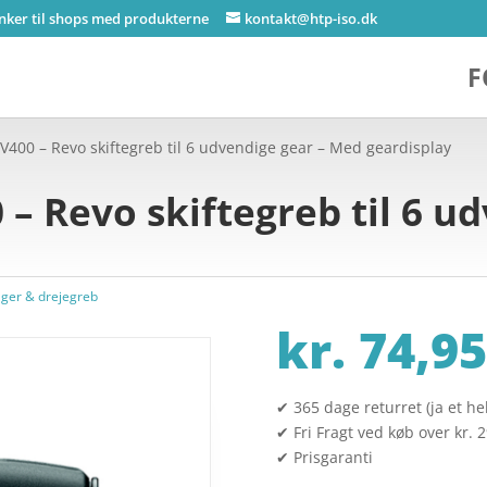
inker til shops med produkterne
kontakt@htp-iso.dk
F
400 – Revo skiftegreb til 6 udvendige gear – Med geardisplay
– Revo skiftegreb til 6 ud
ger & drejegreb
kr.
74,95
✔ 365 dage returret (ja et hel
✔ Fri Fragt ved køb over kr. 
✔ Prisgaranti