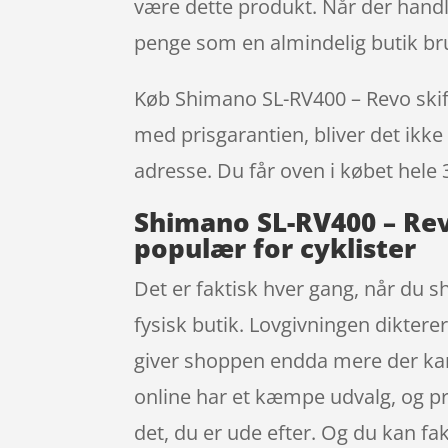
være dette produkt. Når der handl
penge som en almindelig butik bru
Køb Shimano SL-RV400 – Revo skifte
med prisgarantien, bliver det ikke 
adresse. Du får oven i købet hele 
Shimano SL-RV400 – Revo
populær for cyklister
Det er faktisk hver gang, når du sh
fysisk butik. Lovgivningen dikterer
giver shoppen endda mere der kan
online har et kæmpe udvalg, og pri
det, du er ude efter. Og du kan f