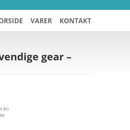
ORSIDE
VARER
KONTAKT
vendige gear –
t år)
299