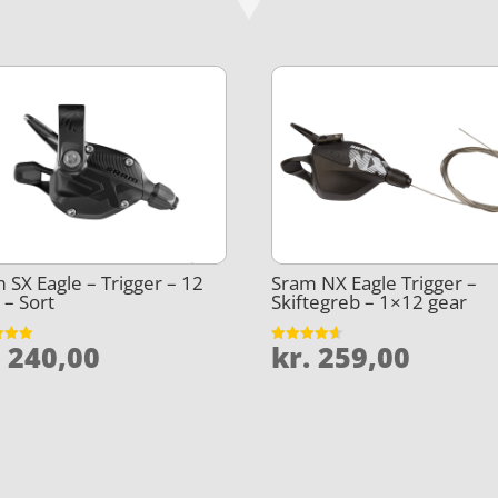
 SX Eagle – Trigger – 12
Sram NX Eagle Trigger –
 – Sort
Skiftegreb – 1×12 gear
.
240,00
kr.
259,00
et
Vurderet
4.6
5
ud af 5