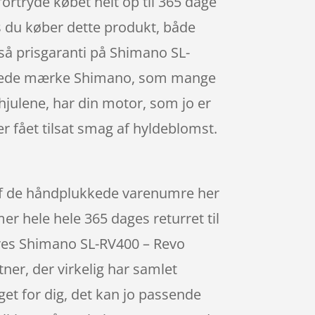
fortryde købet helt op til 365 dage
vis du køber dette produkt, både
gså prisgaranti på Shimano SL-
ragtede mærke Shimano, som mange
hjulene, har din motor, som jo er
r fået tilsat smag af hyldeblomst.
 af de håndplukkede varenumre her
r hele hele 365 dages returret til
deres Shimano SL-RV400 – Revo
ner, der virkelig har samlet
get for dig, det kan jo passende