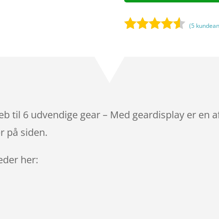
(
5
kundean
Bedømt
som
4.4
ud af 5
baseret
på
kundebedø
mmelser
b til 6 udvendige gear – Med geardisplay er en a
r på siden.
leder her: