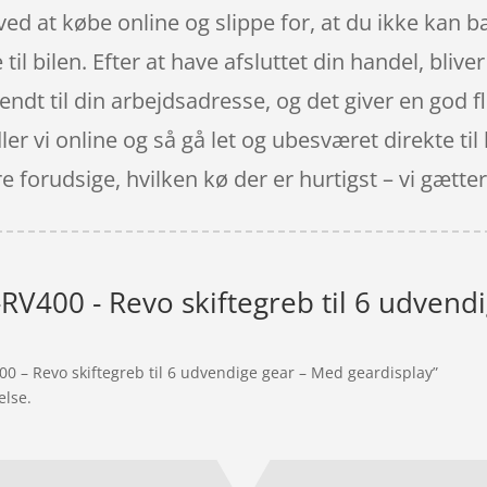
d at købe online og slippe for, at du ikke kan b
til bilen. Efter at have afsluttet din handel, bliver
t til din arbejdsadresse, og det giver en god flek
dler vi online og så gå let og ubesværet direkte ti
forudsige, hvilken kø der er hurtigst – vi gætter al
RV400 - Revo skiftegreb til 6 udvend
00 – Revo skiftegreb til 6 udvendige gear – Med geardisplay”
else.