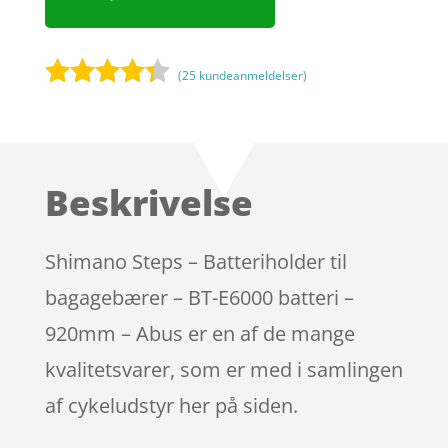
(
25
kundeanmeldelser)
Bedømt
som
4.2
ud af 5
baseret
Beskrivelse
på
kundebedø
mmelser
Shimano Steps – Batteriholder til
bagagebærer – BT-E6000 batteri –
920mm – Abus er en af de mange
kvalitetsvarer, som er med i samlingen
af cykeludstyr her på siden.