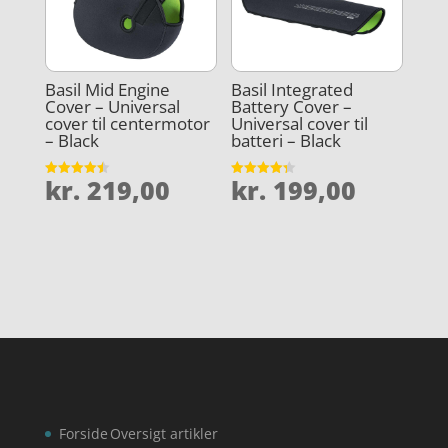
Basil Mid Engine
Basil Integrated
Cover – Universal
Battery Cover –
cover til centermotor
Universal cover til
– Black
batteri – Black
kr.
219,00
kr.
199,00
Vurderet
Vurderet
4.5
4.3
ud af 5
ud af 5
Forside
Oversigt artikler