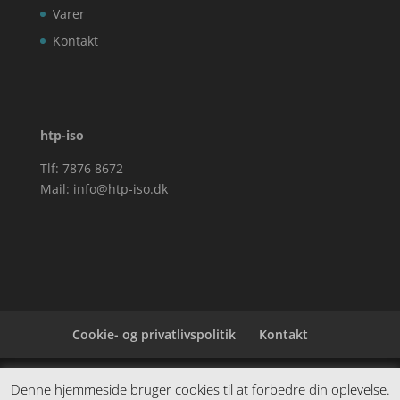
Varer
Kontakt
htp-iso
Tlf: 7876 8672
Mail:
info@htp-iso.dk
Cookie- og privatlivspolitik
Kontakt
Denne hjemmeside samler et bredt udvalg af
Denne hjemmeside bruger cookies til at forbedre din oplevelse.