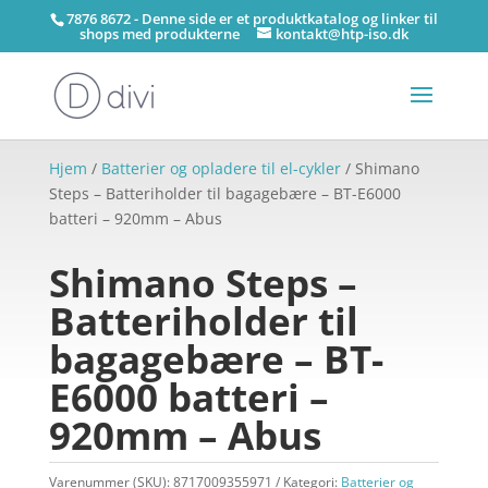
7876 8672 - Denne side er et produktkatalog og linker til
shops med produkterne
kontakt@htp-iso.dk
Hjem
/
Batterier og opladere til el-cykler
/ Shimano
Steps – Batteriholder til bagagebære – BT-E6000
batteri – 920mm – Abus
Shimano Steps –
Batteriholder til
bagagebære – BT-
E6000 batteri –
920mm – Abus
Varenummer (SKU):
8717009355971
Kategori:
Batterier og