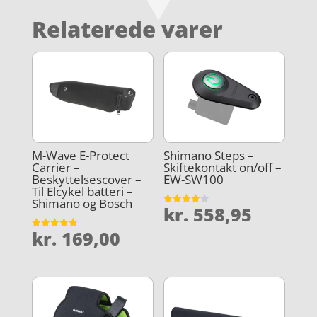
Relaterede varer
M-Wave E-Protect
Shimano Steps –
Carrier –
Skiftekontakt on/off –
Beskyttelsescover –
EW-SW100
Til Elcykel batteri –
Shimano og Bosch
kr.
558,95
Vurderet
4.1
ud af 5
kr.
169,00
Vurderet
4.8
ud af 5