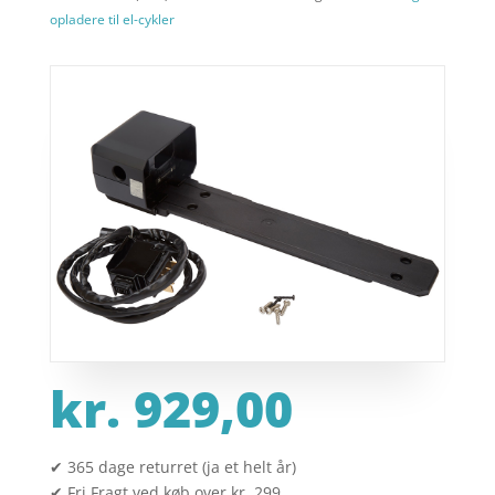
opladere til el-cykler
kr.
929,00
✔ 365 dage returret (ja et helt år)
✔ Fri Fragt ved køb over kr. 299