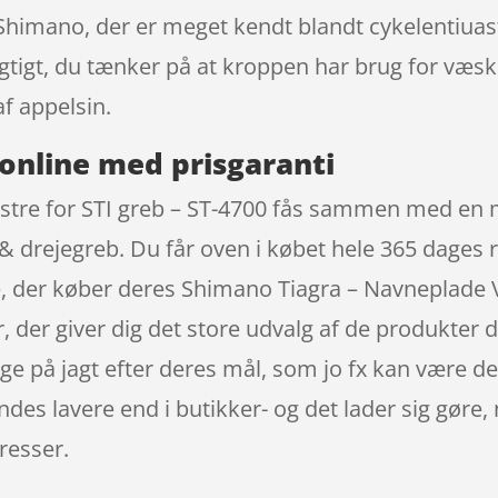
himano, der er meget kendt blandt cykelentiuas
vigtigt, du tænker på at kroppen har brug for væ
f appelsin.
online med prisgaranti
tre for STI greb – ST-4700 fås sammen med en ma
 drejegreb. Du får oven i købet hele 365 dages 
 der køber deres Shimano Tiagra – Navneplade Ve
er giver dig det store udvalg af de produkter du
på jagt efter deres mål, som jo fx kan være de
des lavere end i butikker- og det lader sig gøre, 
resser.