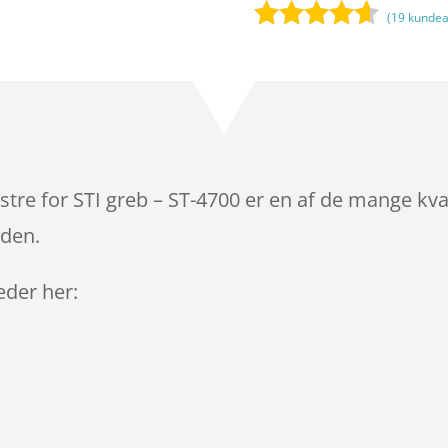
(
19
kundea
Bedømt
som
4.5
ud af 5
baseret
på
kundebedø
mmelser
re for STI greb – ST-4700 er en af de mange kva
iden.
leder her: