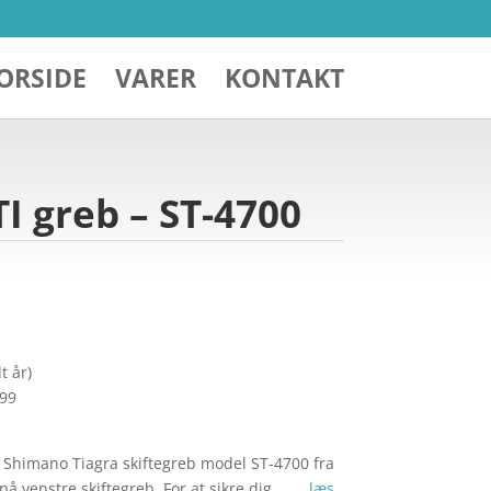
ORSIDE
VARER
KONTAKT
I greb – ST-4700
t år)
299
 Shimano Tiagra skiftegreb model ST-4700 fra
på venstre skiftegreb. For at sikre dig,… …
læs