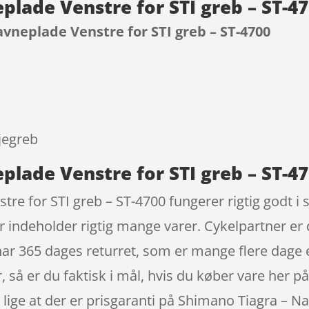
plade Venstre for STI greb – ST-4
vneplade Venstre for STI greb – ST-4700
9
jegreb
plade Venstre for STI greb – ST-4
e for STI greb – ST-4700 fungerer rigtig godt i 
r indeholder rigtig mange varer. Cykelpartner er
har 365 dages returret, som er mange flere dage 
r, så er du faktisk i mål, hvis du køber vare her p
å lige at der er prisgaranti på Shimano Tiagra – N