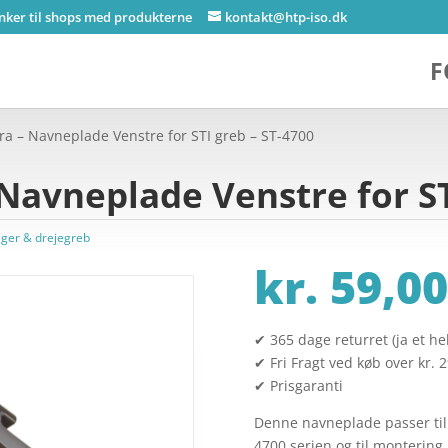
inker til shops med produkterne
kontakt@htp-iso.dk
F
ra – Navneplade Venstre for STI greb – ST-4700
Navneplade Venstre for ST
ger & drejegreb
kr.
59,00
✔ 365 dage returret (ja et hel
✔ Fri Fragt ved køb over kr. 
✔ Prisgaranti
Denne navneplade passer til
4700 serien og til montering 