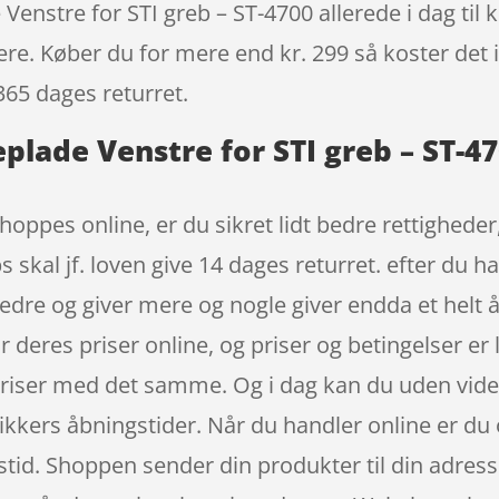
nstre for STI greb – ST-4700 allerede i dag til 
igere. Køber du for mere end kr. 299 så koster det i
365 dages returret.
lade Venstre for STI greb – ST-47
hoppes online, er du sikret lidt bedre rettighede
skal jf. loven give 14 dages returret. efter du ha
dre og giver mere og nogle giver endda et helt års
deres priser online, og priser og betingelser er 
priser med det samme. Og i dag kan du uden vid
ikkers åbningstider. Når du handler online er du 
tid. Shoppen sender din produkter til din adresse,