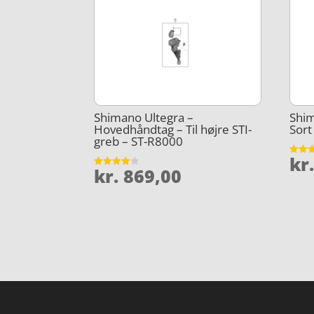
Shimano Ultegra –
Shim
Hovedhåndtag – Til højre STI-
Sort
greb – ST-R8000
kr
Vurder
kr.
869,00
4.8
Vurderet
ud af 
3.9
ud af 5