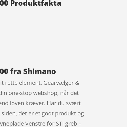
700 Produktfakta
700 fra Shimano
sit rette element. Gearvælger &
 din one-stop webshop, når det
end loven kræver. Har du svært
å siden, det er et godt produkt og
avneplade Venstre for STI greb –