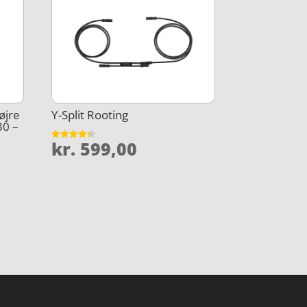
øjre
Y-Split Rooting
30 –
kr.
599,00
Vurderet
4.3
ud af 5