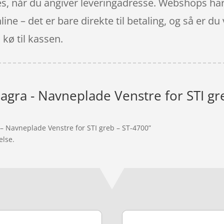
es, når du angiver leveringadresse. Webshops har 
e – det er bare direkte til betaling, og så er du 
 kø til kassen.
agra - Navneplade Venstre for STI gr
 – Navneplade Venstre for STI greb – ST-4700”
else.