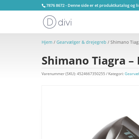
7876 8672 - Denne side er et produktkatalog og l
Hjem
/
Gearvælger & drejegreb
/ Shimano Tiag
Shimano Tiagra – 
Varenummer (SKU):
4524667350255
Kategori:
Gearvæl