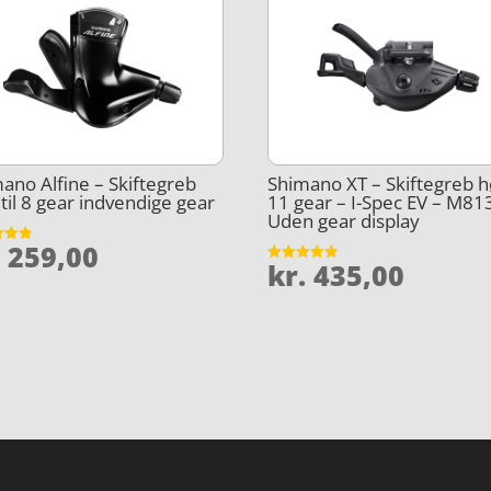
ano Alfine – Skiftegreb
Shimano XT – Skiftegreb h
 til 8 gear indvendige gear
11 gear – I-Spec EV – M81
Uden gear display
.
259,00
et
kr.
435,00
Vurderet
5
4.8
ud af 5