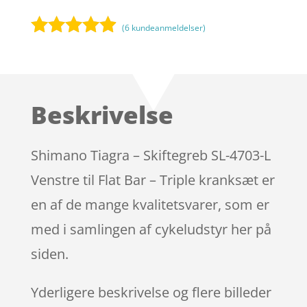
(
6
kundeanmeldelser)
Bedømt
som
4.8
ud af 5
baseret på
Beskrivelse
kundebedø
mmelser
Shimano Tiagra – Skiftegreb SL-4703-L
Venstre til Flat Bar – Triple kranksæt er
en af de mange kvalitetsvarer, som er
med i samlingen af cykeludstyr her på
siden.
Yderligere beskrivelse og flere billeder