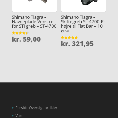
Shimano Tiagra –
Shimano Tiagra –
Navneplade Venstre
Skiftegreb SL-4700-R-
for STI greb – ST-4700
højre til Flat Bar – 10
gear
kr.
59,00
Vurderet
kr.
321,95
4.5
Vurderet
ud af 5
4.9
ud af 5
Forside
Oversigt artikler
Varer