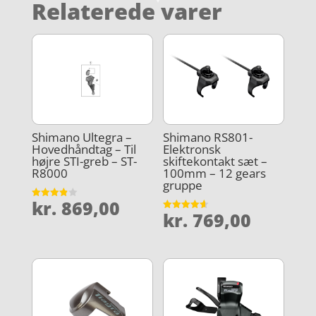
Relaterede varer
Shimano Ultegra –
Shimano RS801-
Hovedhåndtag – Til
Elektronsk
højre STI-greb – ST-
skiftekontakt sæt –
R8000
100mm – 12 gears
gruppe
kr.
869,00
Vurderet
kr.
769,00
3.9
Vurderet
ud af 5
4.6
ud af 5