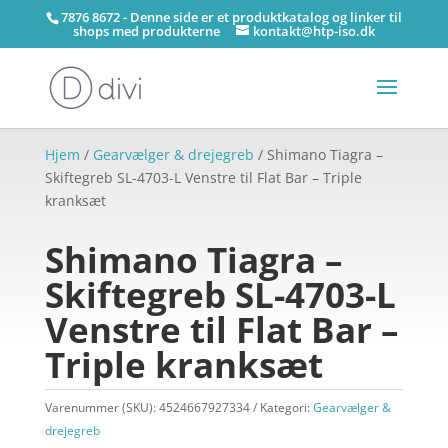
7876 8672 - Denne side er et produktkatalog og linker til
shops med produkterne
kontakt@htp-iso.dk
Hjem
/
Gearvælger & drejegreb
/ Shimano Tiagra –
Skiftegreb SL-4703-L Venstre til Flat Bar – Triple
kranksæt
Shimano Tiagra –
Skiftegreb SL-4703-L
Venstre til Flat Bar –
Triple kranksæt
Varenummer (SKU):
4524667927334
Kategori:
Gearvælger &
drejegreb