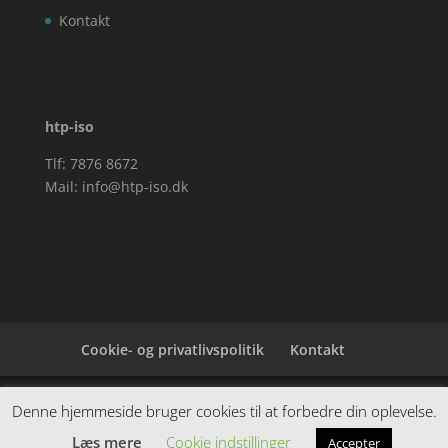
Kontakt
htp-iso
Tlf: 7876 8672
Mail:
info@htp-iso.dk
Cookie- og privatlivspolitik
Kontakt
Denne hjemmeside samler et bredt udvalg af
Denne hjemmeside bruger cookies til at forbedre din oplevelse.
spændende varer. Siden er et affiiliatesite, og nogle
Læs mere
Cookie indstillinger
Accepter