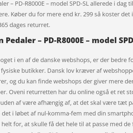
r – PD-R8000E – model SPD-SL allerede i dag til
igere. Køber du for mere end kr. 299 så koster det i
365 dages returret.
 Pedaler – PD-R8000E – model SPD
noget i en af de danske webshops, er der bedre f
 I fysiske butikker. Dansk lov kræver af webshoppe
varer, og du kan finde webshops der giver mere d
. Oveni returretten har du online også et ret sto
uden af være afhængig af, at det skal være tæt på
 det i løbet af nul-komma-fem med din smartphon
helt for, at skulle få det hele til at passe med de 