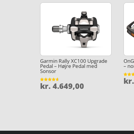
Garmin Rally XC100 Upgrade
OnGe
Pedal – Højre Pedal med
– no
Sonsor
kr
Vurder
kr.
4.649,00
4.9
Vurderet
ud af 
4.6
ud af 5