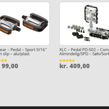
ar – Pedal – Sport 9/16″
XLC – Pedal PD-S02 – Com
n slip – alu/plast
Almindelig/SPD – Sølv/Sor
.
99,00
kr.
409,00
et
Vurderet
4.6
5
ud af 5