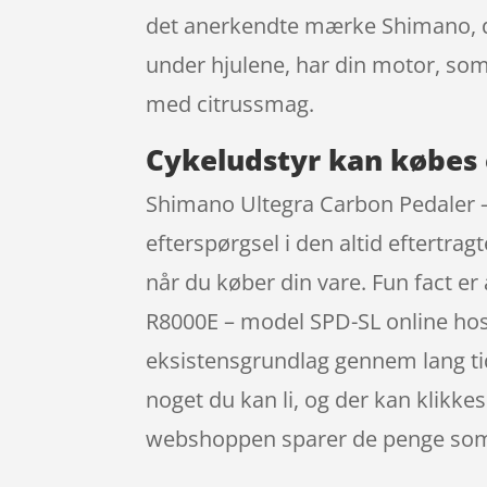
det anerkendte mærke Shimano, de
under hjulene, har din motor, som
med citrussmag.
Cykeludstyr kan købes 
Shimano Ultegra Carbon Pedaler –
efterspørgsel i den altid eftertra
når du køber din vare. Fun fact e
R8000E – model SPD-SL online hos
eksistensgrundlag gennem lang tid
noget du kan li, og der kan klikke
webshoppen sparer de penge som e