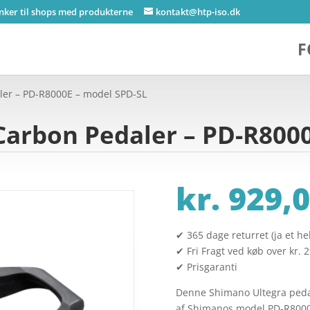
inker til shops med produkterne
kontakt@htp-iso.dk
F
ler – PD-R8000E – model SPD-SL
Carbon Pedaler – PD-R800
kr.
929,0
✔ 365 dage returret (ja et hel
✔ Fri Fragt ved køb over kr. 
✔ Prisgaranti
Denne Shimano Ultegra peda
af Shimanos model PD-R8000