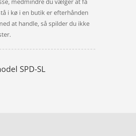
resse, medmindre du vælger at få
tå i kø i en butik er efterhånden
med at handle, så spilder du ikke
ster.
model SPD-SL