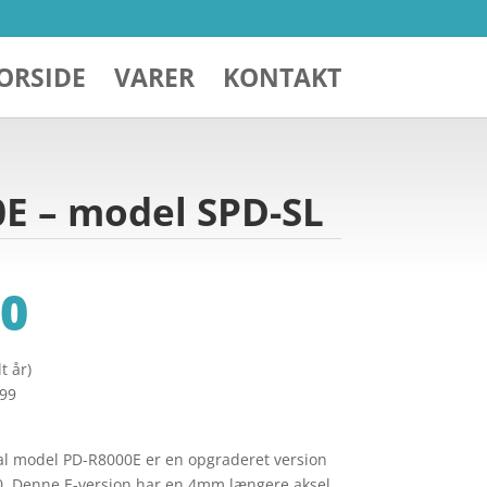
ORSIDE
VARER
KONTAKT
0E – model SPD-SL
0
t år)
299
l model PD-R8000E er en opgraderet version
. Denne E-version har en 4mm længere aksel,