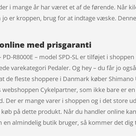
r i mange år har været et af de førende. Når ki
 jo er kroppen, brug for at indtage væske. Denn
online med prisgaranti
 PD-R8000E – model SPD-SL er tilføjet i shoppen 
gtede varekategori Pedaler. Og hey – du får jo ogs
r at de fleste shoppere i Danmark køber Shimano
 webshoppen Cykelpartner, som ikke bare er en d
. Der er mange varer i shoppen og i det store udv
s køb på dette produkt. Når du handler online kan
n almindelig butik bruger, så kommer det dig t