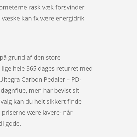
lometerne rask væk forsvinder
e væske kan fx være energidrik
på grund af den store
å lige hele 365 dages returret med
 Ultegra Carbon Pedaler – PD-
øgnflue, men har bevist sit
alg kan du helt sikkert finde
 priserne være lavere- når
il gode.