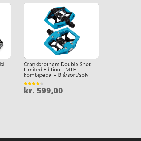
bi
Crankbrothers Double Shot
t
Limited Edition – MTB
kombipedal – Blå/sort/sølv
kr.
599,00
Vurderet
4.2
ud af 5