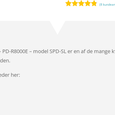
(
8
kundean
Bedømt
som
4.7
ud af 5
baseret på
kundebedø
mmelser
 PD-R8000E – model SPD-SL er en af de mange kv
iden.
leder her: