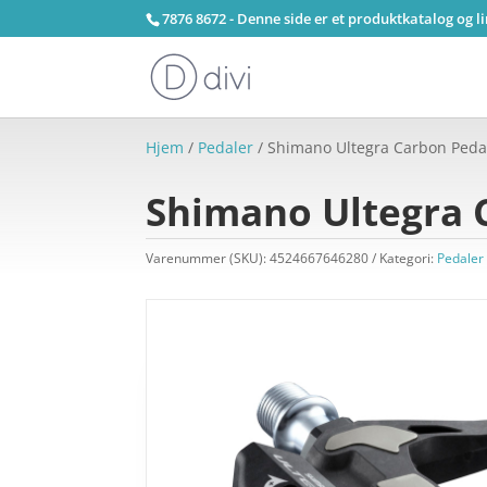
7876 8672 - Denne side er et produktkatalog og l
Hjem
/
Pedaler
/ Shimano Ultegra Carbon Peda
Shimano Ultegra 
Varenummer (SKU):
4524667646280
Kategori:
Pedaler