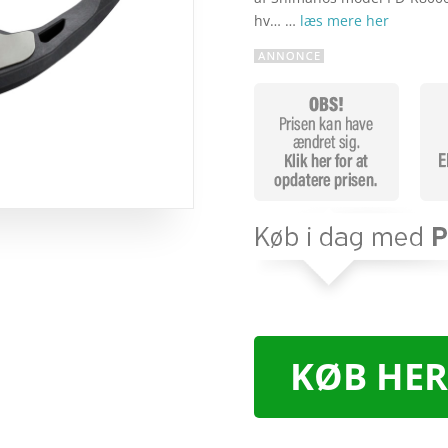
hv… …
læs mere her
KØB HER