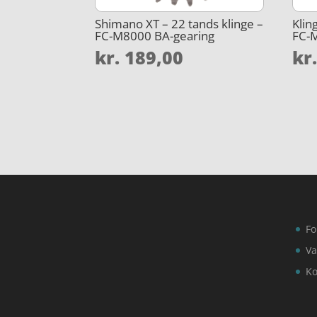
Shimano XT – 22 tands klinge –
Klin
FC-M8000 BA-gearing
FC-
kr.
189,00
kr
Fo
Va
Ko