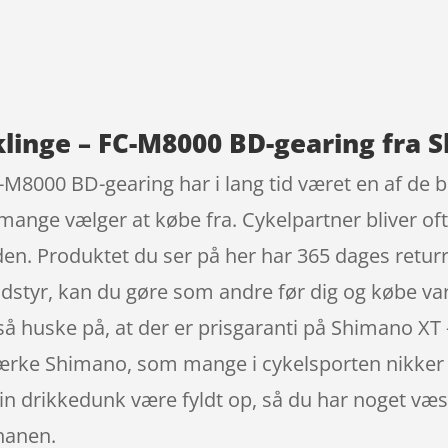
9
klinge – FC-M8000 BD-gearing fra 
-M8000 BD-gearing har i lang tid været en af de b
mange vælger at købe fra. Cykelpartner bliver o
rden. Produktet du ser på her har 365 dages retu
dstyr, kan du gøre som andre før dig og købe varen
gså huske på, at der er prisgaranti på Shimano XT
mærke Shimano, som mange i cykelsporten nikker 
 din drikkedunk være fyldt op, så du har noget væ
hanen.