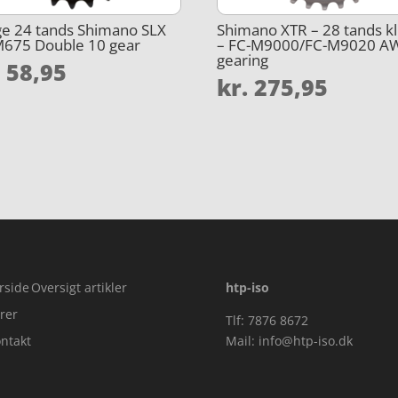
ge 24 tands Shimano SLX
Shimano XTR – 28 tands kl
M675 Double 10 gear
– FC-M9000/FC-M9020 A
gearing
.
58,95
kr.
275,95
rside
Oversigt artikler
htp-iso
rer
Tlf: 7876 8672
ntakt
Mail:
info@htp-iso.dk