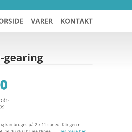
ORSIDE
VARER
KONTAKT
D-gearing
0
t år)
299
og kan bruges på 2 x 11 speed. Klingen er
itet, og du skal bruge klinge… …
læs mere her