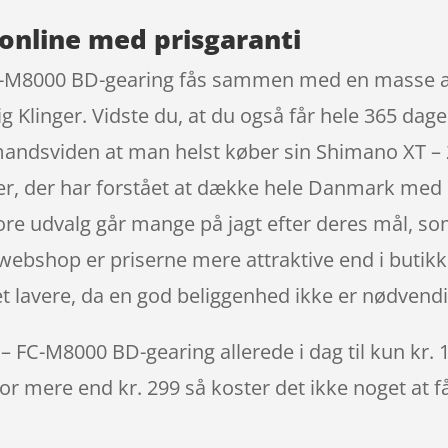
online med prisgaranti
C-M8000 BD-gearing fås sammen med en masse and
g Klinger. Vidste du, at du også får hele 365 dage
lemandsviden at man helst køber sin Shimano XT –
, der har forstået at dække hele Danmark med de
ore udvalg går mange på jagt efter deres mål, so
 webshop er priserne mere attraktive end i butikk
 lavere, da en god beliggenhed ikke er nødvendi
– FC-M8000 BD-gearing allerede i dag til kun kr. 
 for mere end kr. 299 så koster det ikke noget at f