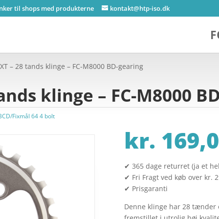
inker til shops med produkterne
kontakt@htp-iso.dk
F
XT – 28 tands klinge – FC-M8000 BD-gearing
ands klinge – FC-M8000 B
BCD/Fixmål 64 4 bolt
kr.
169,0
✔ 365 dage returret (ja et hel
✔ Fri Fragt ved køb over kr. 
✔ Prisgaranti
Denne klinge har 28 tænder 
fremstillet i utrolig høj kval