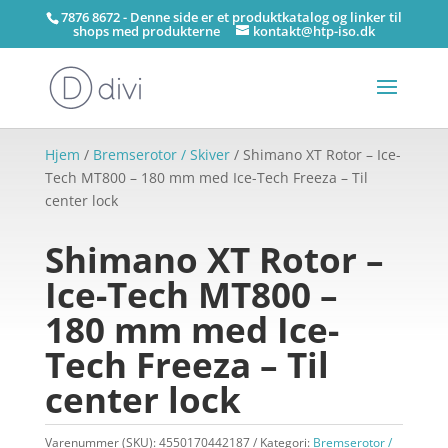
7876 8672 - Denne side er et produktkatalog og linker til
shops med produkterne
kontakt@htp-iso.dk
Hjem
/
Bremserotor / Skiver
/ Shimano XT Rotor – Ice-
Tech MT800 – 180 mm med Ice-Tech Freeza – Til
center lock
Shimano XT Rotor –
Ice-Tech MT800 –
180 mm med Ice-
Tech Freeza – Til
center lock
Varenummer (SKU):
4550170442187
Kategori:
Bremserotor /