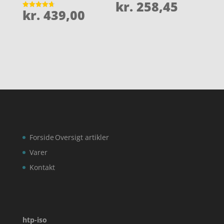
kr.
258,45
Vurderet
kr.
439,00
4.4
Vurderet
ud af 5
4.7
ud af 5
Forside
Oversigt artikler
Varer
Kontakt
htp-iso