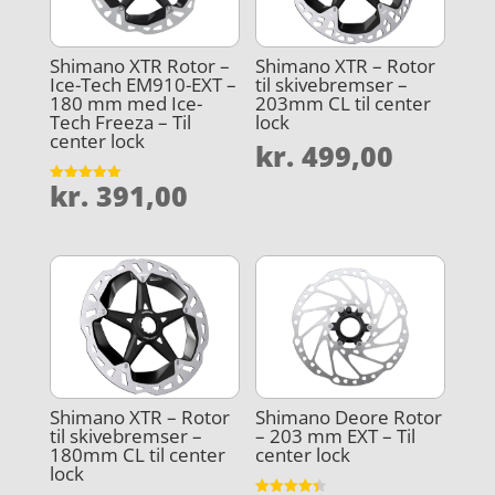
Shimano XTR Rotor –
Shimano XTR – Rotor
Ice-Tech EM910-EXT –
til skivebremser –
180 mm med Ice-
203mm CL til center
Tech Freeza – Til
lock
center lock
kr.
499,00
kr.
391,00
Vurderet
5
ud af 5
Shimano XTR – Rotor
Shimano Deore Rotor
til skivebremser –
– 203 mm EXT – Til
180mm CL til center
center lock
lock