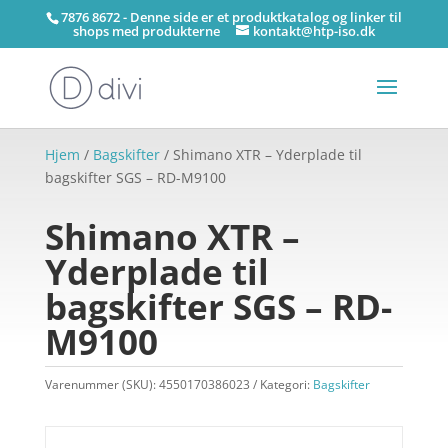
7876 8672 - Denne side er et produktkatalog og linker til
shops med produkterne
kontakt@htp-iso.dk
Hjem
/
Bagskifter
/ Shimano XTR – Yderplade til
bagskifter SGS – RD-M9100
Shimano XTR –
Yderplade til
bagskifter SGS – RD-
M9100
Varenummer (SKU):
4550170386023
Kategori:
Bagskifter