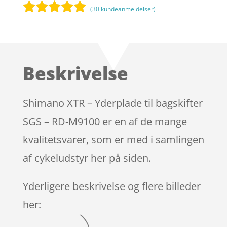
(
30
kundeanmeldelser)
Bedømt
som
4.9
ud af 5
baseret på
Beskrivelse
kundebedøm
melser
Shimano XTR – Yderplade til bagskifter
SGS – RD-M9100 er en af de mange
kvalitetsvarer, som er med i samlingen
af cykeludstyr her på siden.
Yderligere beskrivelse og flere billeder
her: