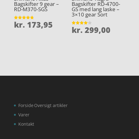
Bagskifter 9 gear –
Bagskifter RD-4700-
RD-M370-SGS
GS med lang laske –
3×10 gear Sort
kr.
173,95
Vurderet
kr.
299,00
4.8
Vurderet
ud af 5
4.1
ud af 5
Forside
Oversigt artikler
Varer
Kontakt