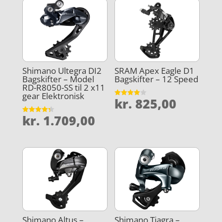
Shimano Ultegra DI2
SRAM Apex Eagle D1
Bagskifter – Model
Bagskifter – 12 Speed
RD-R8050-SS til 2 x11
gear Elektronisk
kr.
825,00
Vurderet
3.9
ud af 5
kr.
1.709,00
Vurderet
4.3
ud af 5
Shimano Altus –
Shimano Tiagra –