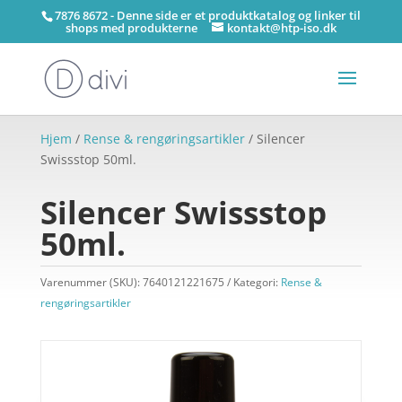
7876 8672 - Denne side er et produktkatalog og linker til
shops med produkterne
kontakt@htp-iso.dk
Hjem
/
Rense & rengøringsartikler
/ Silencer
Swissstop 50ml.
Silencer Swissstop
50ml.
Varenummer (SKU):
7640121221675
Kategori:
Rense &
rengøringsartikler