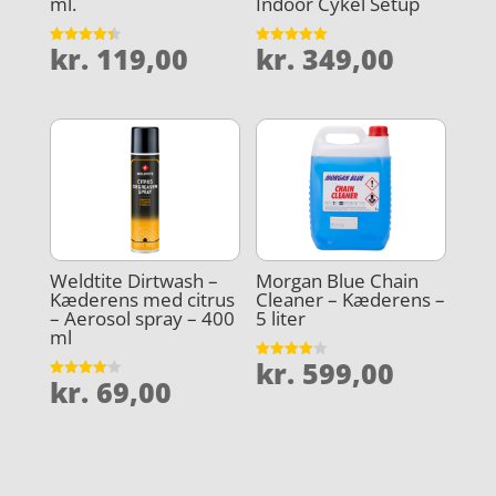
ml.
Indoor Cykel Setup
kr.
119,00
kr.
349,00
Vurderet
Vurderet
4.4
5
ud af 5
ud af 5
Weldtite Dirtwash –
Morgan Blue Chain
Kæderens med citrus
Cleaner – Kæderens –
– Aerosol spray – 400
5 liter
ml
kr.
599,00
Vurderet
kr.
69,00
3.9
Vurderet
ud af 5
4.1
ud af 5