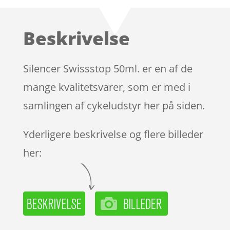
som
4.2
ud af 5
baseret
Beskrivelse
på
kundebedø
mmelser
Silencer Swissstop 50ml. er en af de
mange kvalitetsvarer, som er med i
samlingen af cykeludstyr her på siden.
Yderligere beskrivelse og flere billeder
her: