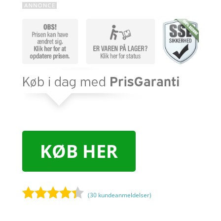
KØB HER
(
30
kundeanmeldelser)
Bedømt