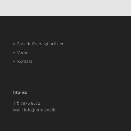
Forside
Oversigt artikler
Varer
Kontakt
htp-iso
Tlf: 7876 8672
Mail:
info@htp-iso.dk