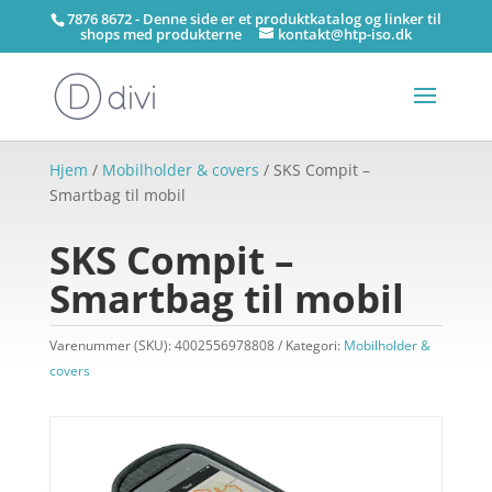
7876 8672 - Denne side er et produktkatalog og linker til
shops med produkterne
kontakt@htp-iso.dk
Hjem
/
Mobilholder & covers
/ SKS Compit –
Smartbag til mobil
SKS Compit –
Smartbag til mobil
Varenummer (SKU):
4002556978808
Kategori:
Mobilholder &
covers