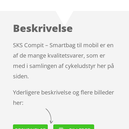
Bedømt
som
4.1
ud af 5
baseret
Beskrivelse
på
kundebedø
mmelser
SKS Compit – Smartbag til mobil er en
af de mange kvalitetsvarer, som er
med i samlingen af cykeludstyr her på
siden.
Yderligere beskrivelse og flere billeder
her: