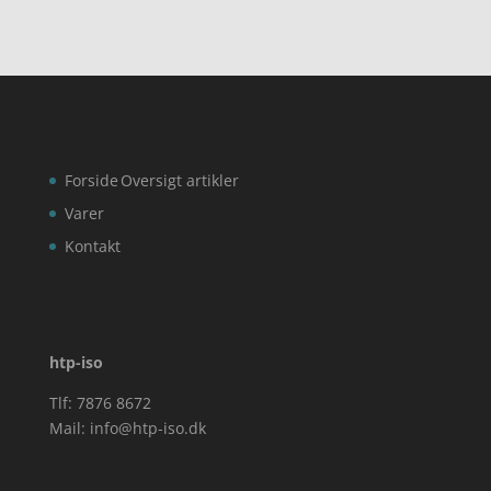
Forside
Oversigt artikler
Varer
Kontakt
htp-iso
Tlf: 7876 8672
Mail:
info@htp-iso.dk