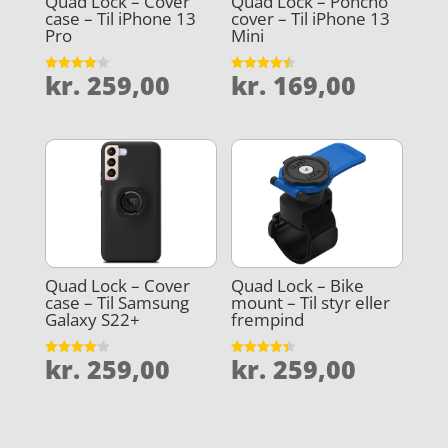
Quad Lock – Cover
Quad Lock – Poncho
case – Til iPhone 13
cover – Til iPhone 13
Pro
Mini
kr.
259,00
kr.
169,00
Vurderet
Vurderet
4.1
4.5
ud af 5
ud af 5
Quad Lock – Cover
Quad Lock – Bike
case – Til Samsung
mount – Til styr eller
Galaxy S22+
frempind
kr.
259,00
kr.
259,00
Vurderet
Vurderet
4.1
4.4
ud af 5
ud af 5