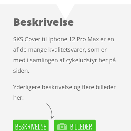
som
4.2
ud af 5
baseret
Beskrivelse
på
kundebedø
mmelser
SKS Cover til Iphone 12 Pro Max er en
af de mange kvalitetsvarer, som er
med i samlingen af cykeludstyr her på
siden.
Yderligere beskrivelse og flere billeder
her: