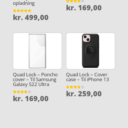
opladning
kr.
169,00
Vurderet
3.9
ud af 5
kr.
499,00
Vurderet
5
ud af 5
Quad Lock – Poncho
Quad Lock – Cover
cover – Til Samsung
case – Til iPhone 13
Galaxy S22 Ultra
kr.
259,00
Vurderet
kr.
169,00
4
Vurderet
ud af 5
4.1
ud af 5