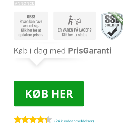
KØB HER
(
24
kundeanmeldelser)
Bedømt