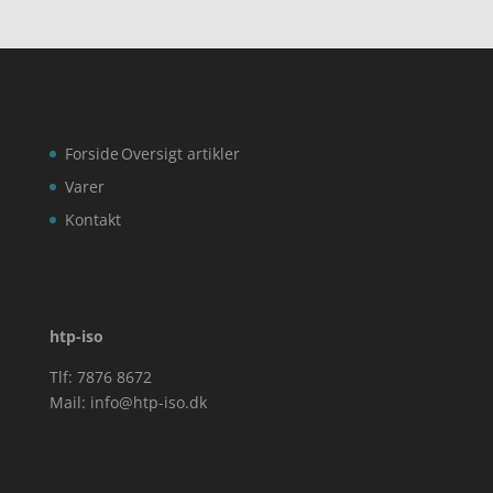
Forside
Oversigt artikler
Varer
Kontakt
htp-iso
Tlf: 7876 8672
Mail:
info@htp-iso.dk