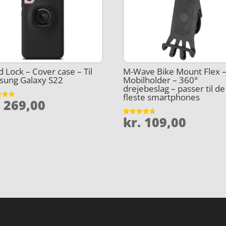
 Lock – Cover case – Til
M-Wave Bike Mount Flex 
sung Galaxy S22
Mobilholder – 360°
drejebeslag – passer til de
fleste smartphones
.
269,00
et
5
kr.
109,00
Vurderet
4.7
ud af 5