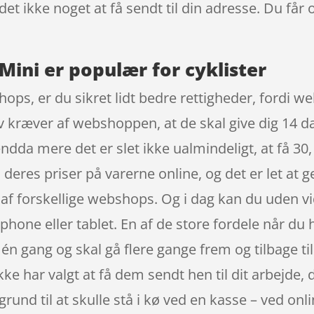
det ikke noget at få sendt til din adresse. Du får
 Mini er populær for cyklister
ops, er du sikret lidt bedre rettigheder, fordi 
v kræver af webshoppen, at de skal give dig 14 dag
ndda mere det er slet ikke ualmindeligt, at få 30, 
 deres priser på varerne online, og det er let at
s af forskellige webshops. Og i dag kan du uden v
e eller tablet. En af de store fordele når du han
å én gang og skal gå flere gange frem og tilbage 
ikke har valgt at få dem sendt hen til dit arbejde
grund til at skulle stå i kø ved en kasse – ved onl