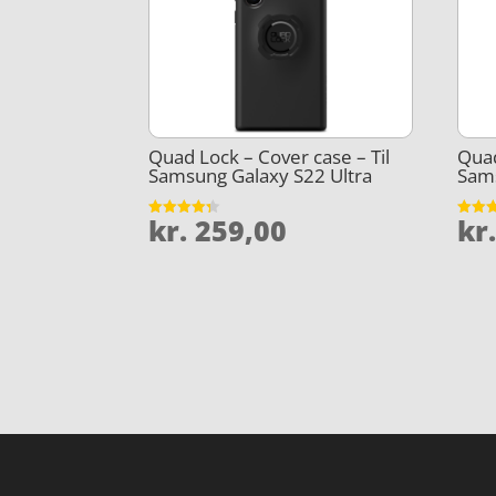
Quad Lock – Cover case – Til
Quad
Samsung Galaxy S22 Ultra
Sam
kr.
259,00
kr
Vurderet
Vurder
4.3
4.9
ud af 5
ud af 