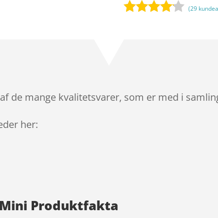
(
29
kundea
Bedømt
som
4
ud af 5
baseret
på
kundebed
ømmels
 af de mange kvalitetsvarer, som er med i samlin
er
leder her:
 Mini Produktfakta