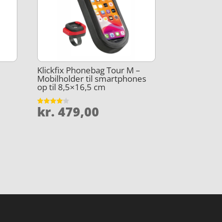
–
Klickfix Phonebag Tour M –
Mobilholder til smartphones
op til 8,5×16,5 cm
kr.
479,00
Vurderet
4.1
ud af 5