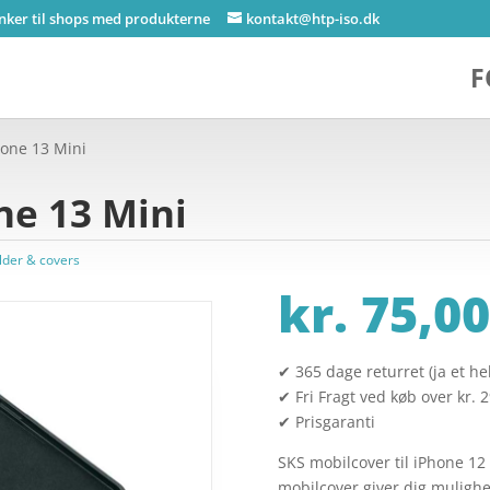
inker til shops med produkterne
kontakt@htp-iso.dk
F
hone 13 Mini
ne 13 Mini
lder & covers
kr.
75,00
✔ 365 dage returret (ja et hel
✔ Fri Fragt ved køb over kr. 
✔ Prisgaranti
SKS mobilcover til iPhone 1
mobilcover giver dig mulighed