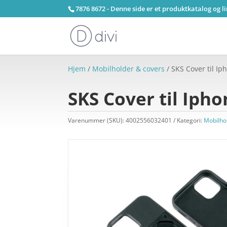
7876 8672 - Denne side er et produktkatalog og l
Hjem
/
Mobilholder & covers
/ SKS Cover til Ip
SKS Cover til Ipho
Varenummer (SKU):
4002556032401
Kategori:
Mobilho