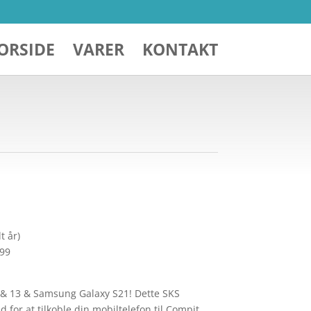
ORSIDE
VARER
KONTAKT
t år)
299
2 & 13 & Samsung Galaxy S21! Dette SKS
 for at tilkoble din mobiltelefon til Compit… …